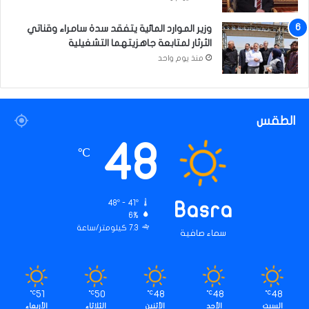
وزير الموارد المائية يتفقد سدة سامراء وقناتي
الثرثار لمتابعة جاهزيتهما التشغيلية
منذ يوم واحد
الطقس
48
℃
48º - 41º
Basra
6%
7.3 كيلومتر/ساعة
سماء صافية
51
50
48
48
48
℃
℃
℃
℃
℃
السبت
الأحد
الأثنين
الثلاثاء
الأربعاء