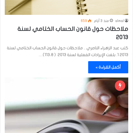
almal
منذ 3 أيام
659
ملاحظات حول قانون الحساب الختامي لسنة
٢٠١٣
كتب عبد الزهراء الناصري .. ملاحظات حول قانون الحساب الختامي لسنة
٢٠١٣ 1. بلغت الإيرادات الفعلية لسنة ٢٠١٣ ( ١١٣،٨)…
أكمل القراءة »