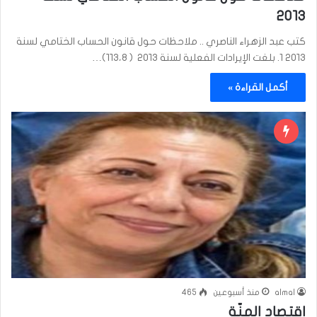
٢٠١٣
كتب عبد الزهراء الناصري .. ملاحظات حول قانون الحساب الختامي لسنة
٢٠١٣ 1. بلغت الإيرادات الفعلية لسنة ٢٠١٣ ( ١١٣،٨)…
أكمل القراءة »
almal
منذ أسبوعين
465
اقتصاد المنّة