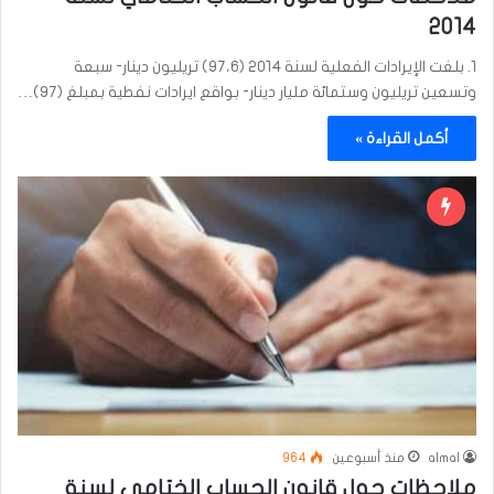
2014
1. بلغت الإيرادات الفعلية لسنة ٢٠١٤ (٩٧،٦) تريليون دينار- سبعة
وتسعين تريليون وستمائة مليار دينار- بواقع ايرادات نفطية بمبلغ (٩٧)…
أكمل القراءة »
almal
منذ أسبوعين
964
ملاحظات حول قانون الحساب الختامي لسنة