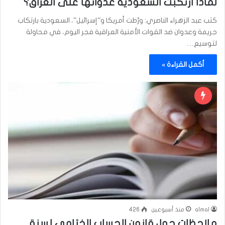
لماذا ارتكبت السعودية عدوانها على العراق؟
كتب عبد الزهراء الناصري: ورّطت أمريكا و”إسرائيل”، السعودية بارتكاب
جريمة وعدوان ضد القوات الأمنية العراقية فجر اليوم، في محاولة
لتوسيع…
أكمل القراءة »
almal
منذ أسبوعين
426
ملاحظات حول قانون الحساب الختامي لسنة