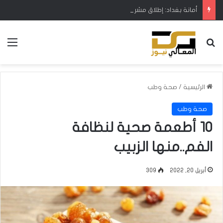
أمانة بغداد: إطلاق مشروع متكامل لتطوير إدارة النفايات بالتعاون مع البنك الدولي
بحث عن
الق
الرئيسية
/
صحة وطب
صحة وطب
10 أطعمة صحية لنظافة
الفم..منها الزبيب
أبريل 20, 2022
309