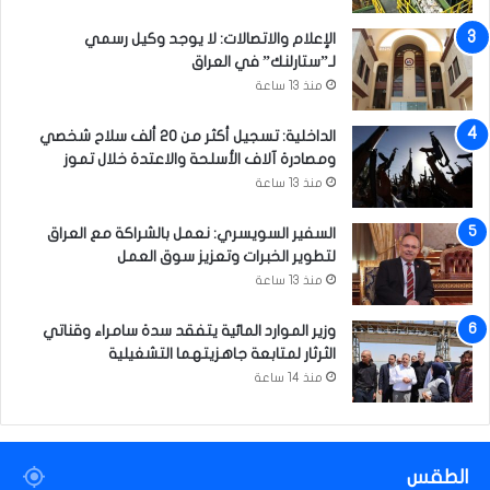
ا
ا
ل
الإعلام والاتصالات: لا يوجد وكيل رسمي
ص
لـ”ستارلنك” في العراق
ي
منذ 13 ساعة
ن
و
الداخلية: تسجيل أكثر من 20 ألف سلاح شخصي
ج
ومصادرة آلاف الأسلحة والاعتدة خلال تموز
ز
منذ 13 ساعة
ر
س
السفير السويسري: نعمل بالشراكة مع العراق
ل
لتطوير الخبرات وتعزيز سوق العمل
ي
منذ 13 ساعة
م
ا
ن
وزير الموارد المائية يتفقد سدة سامراء وقناتي
الثرثار لمتابعة جاهزيتهما التشغيلية
منذ 14 ساعة
الطقس