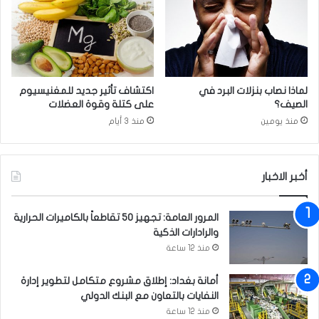
ذ
ل
ا
ت
ا
ع
ل
ب
ع
ر
ا
ع
لماذا نصاب بنزلات البرد في
اكتشاف تأثير جديد للمغنيسيوم
م
ن
الصيف؟
على كتلة وقوة العضلات
م
ق
منذ يومين
منذ 3 أيام
ع
ل
ا
ق
س
ه
ت
ا
أخبر الاخبار
م
ب
ر
ش
المرور العامة: تجهيز 50 تقاطعاً بالكاميرات الحرارية
ا
أ
والرادارات الذكية
ر
ن
ك
ا
منذ 12 ساعة
و
ت
ر
ف
أمانة بغداد: إطلاق مشروع متكامل لتطوير إدارة
و
ا
النفايات بالتعاون مع البنك الدولي
ن
ق
منذ 12 ساعة