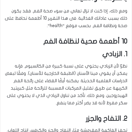
ومع ذلك، إذا كنت لا تزال تعاني من سوء صحة الفم. فقد يكون
ذلك بسبب عاداتك الغذائية. فى هذا التقرير 10 أطعمة تحافظ على
صحة ونظافة الفم. بحسب موقع “
health
“.
10 أطعمة صحية لنظافة الفم
1. الزبادي
نظرًا لأن الزبادي يحتوي على نسبة كبيرة من الكالسيوم. فإنه
يمكن أن يقوي مينا الأسنان (الطبقة الخارجية للأسنان). وفقًا لبعض
الدراسات العلمية الحديثة. يمكنه أيضًا القضاء على رائحة الفم
الكريهة عن طريق تقليل المركبات المسببة للرائحة مثل كبريتيد
الهيدروجين. ومع ذلك. تأكد من تناول الزبادي الذي لا يحتوي على
سكر مفرط لأنه قد يضر أكثر مما ينفع.
2. التفاح والجزر
تحفز الفاكهة المقرمشة مثل التفاح والجزر والكرفس إنتاج اللعاب.