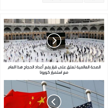
ا
ل
ص
ح
ة
ا
ل
ع
ا
ل
الصحة العالمية تعلق على قرار رفع أعداد الحجاج هذا العام
م
مع استمرار كورونا
ي
ة
’
ت
ب
ع
ي
ل
ن
ق
ه
ع
ا