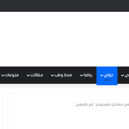
 متكامل لتطوير إدارة النفايات بالتعاون مع البنك الدولي
ي
دولي
رباضة
صحة وطب
مقالات
منوعات
في مفاعل تشيرنوبل ’غير طبيعي’