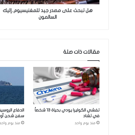
ى
م
هل تبحث على مصدر جيد للمغنيسيوم..إليك
ص
السالمون
د
ر
ج
ي
د
مقالات ذات صلة
ل
ل
م
غ
ن
ي
س
ي
و
تفشي الكوليرا يودي بحياة 13 شخصاً
الدفاع الروسي
م
في تشاد
سفن شحن أوكر
.
منذ يوم واحد
منذ يوم واحد
.
إ