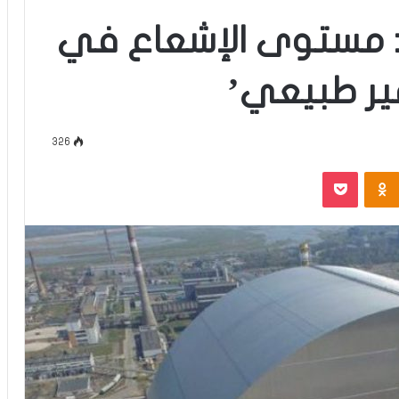
ة: مستوى الإشعاع في
ير طبيعي’
326
‫Pocket
Odnoklassniki