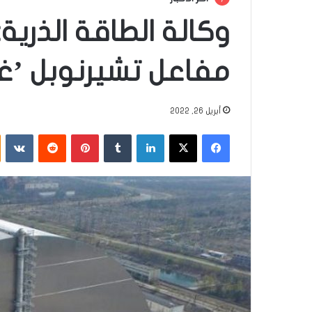
وكالة الطاقة الذري
مفاعل تشيرنوبل ’غ
أبريل 26, 2022
فيسبوك
‫X
لينكدإن
‏Tumblr
بينتيريست
‏Reddit
‏VKontakte