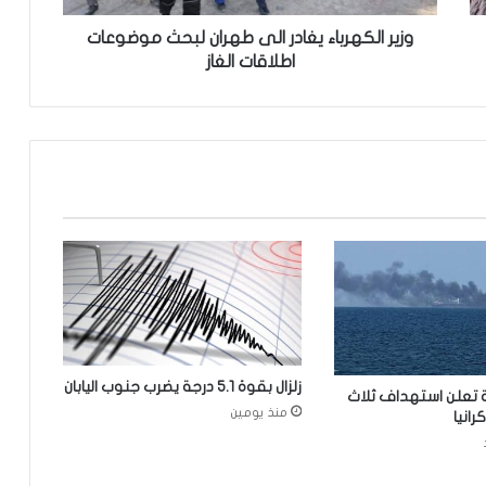
ر
ب
وزير الكهرباء يغادر الى طهران لبحث موضوعات
ا
اطلاقات الغاز
ء
ي
غ
ا
د
ر
ا
ل
ى
ط
ه
ر
ا
ن
زلزال بقوة 5.1 درجة يضرب جنوب اليابان
ة تعلن استهداف ثلاث
ل
منذ يومين
انيا
ب
ح
ث