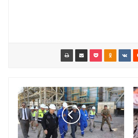
‏Reddit
‏VKontakte
Odnoklassniki
‫Pocket
مشاركة عبر البريد
طباعة
و
ز
ي
ر
ا
ل
ك
ه