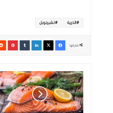
الذرية
تشيرنوبل
فيسبوك
‫X
لينكدإن
‏Tumblr
بينتيريست
شاركها
ه
ل
ت
ب
ح
ث
ع
ل