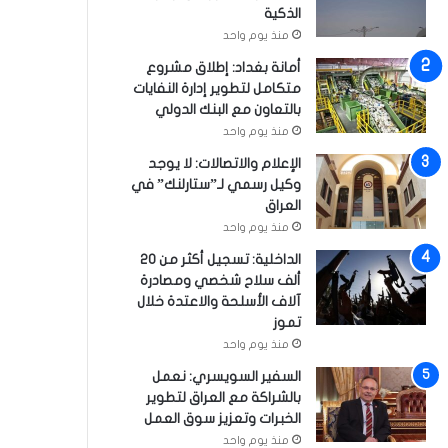
الذكية
منذ يوم واحد
أمانة بغداد: إطلاق مشروع
متكامل لتطوير إدارة النفايات
بالتعاون مع البنك الدولي
منذ يوم واحد
الإعلام والاتصالات: لا يوجد
وكيل رسمي لـ”ستارلنك” في
العراق
منذ يوم واحد
الداخلية: تسجيل أكثر من 20
ألف سلاح شخصي ومصادرة
آلاف الأسلحة والاعتدة خلال
تموز
منذ يوم واحد
السفير السويسري: نعمل
بالشراكة مع العراق لتطوير
الخبرات وتعزيز سوق العمل
منذ يوم واحد