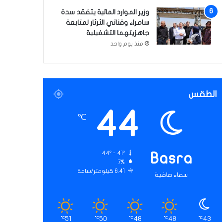
وزير الموارد المائية يتفقد سدة
سامراء وقناتي الثرثار لمتابعة
جاهزيتهما التشغيلية
منذ يوم واحد
الطقس
44
℃
44º - 41º
Basra
7%
6.41 كيلومتر/ساعة
سماء صافية
51
50
48
48
43
℃
℃
℃
℃
℃