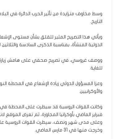
وسط مخاوف متزايدة من تأثير الحرب الدائرة في البل
التاريخ.
ويأتي هذا التصريح المثير للقلق بشأن مستوى الإشعاع
الدولية المنشأة، بمناسبة الذكرى السادسة والثلاثين ل
ووصف غروسي، في تصريح صحفي على هامش زيارته للم
للغاية.
وعزا المسؤول الدولي زيادة الإشعاع في المحطة النوو
والأوكرانيين.
فبراير الماضي بأوكرانيا المجاورة، ثم تعرض الموقع لا
وعلى مدى شهر ونصف، سيطرت القوات الروسية على ال
وخرجت منها في 31 مارس الماضي.