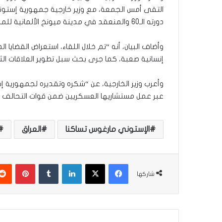
التقى أمس الجمعة، مع وزير خارجية جمهورية إستون
دورته الـ60 والمنعقد في مدينة ميونخ الألمانية للمدة 16-18 من الشهر الجاري”.
وأضاف البيان، أنه “تم خلال اللقاء، استعراض القضايا 
إنسانية صعبة، كما جرى بحث سبل تطوير العلاقات الثن
وأعرب وزير الخارجية، عن “شكره وتقديره لجمهورية 
عبر عمل مستشاريها العسكريين ضمن قوات التحالف ا
الإستوني مارغوس تساكنا
العراق
فيسبوك
‫X
لينكدإن
‏Tumblr
بينتيريست
شاركها