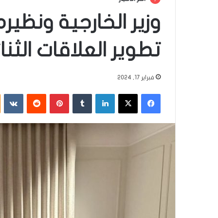
وزير الخارجية ونظير
تطوير العلاقات الثنائ
فبراير 17, 2024
فيسبوك
‫X
لينكدإن
‏Tumblr
بينتيريست
‏Reddit
‏VKontakte