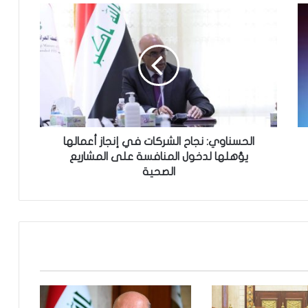
ا
ل
ح
س
ن
ا
و
ي
:
ن
الحسناوي: نجاح الشركات في إنجاز أعمالها
ج
يؤهلها لدخول المنافسة على المشاريع
ا
الصحية
ح
ا
ل
ش
ر
ك
ا
ت
ف