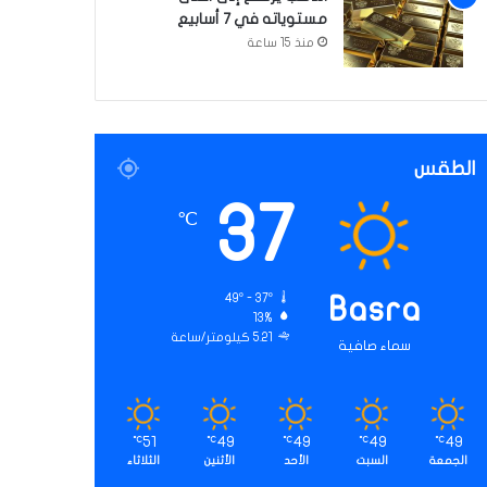
مستوياته في 7 أسابيع
منذ 15 ساعة
الطقس
37
℃
49º - 37º
Basra
13%
5.21 كيلومتر/ساعة
سماء صافية
51
49
49
49
49
℃
℃
℃
℃
℃
الجمعة
السبت
الأحد
الأثنين
الثلاثاء