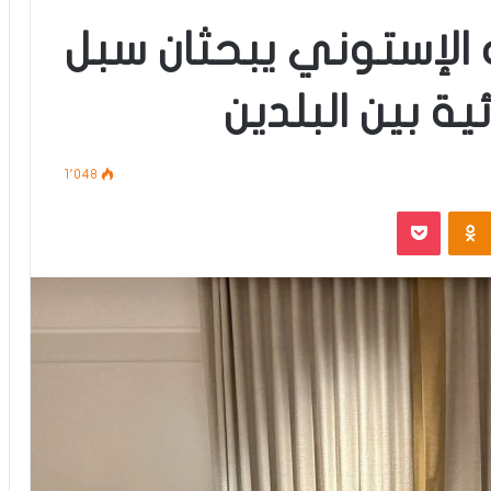
ه الإستوني يبحثان سبل
ية بين البلدين
1٬048
‫Pocket
Odnoklassniki