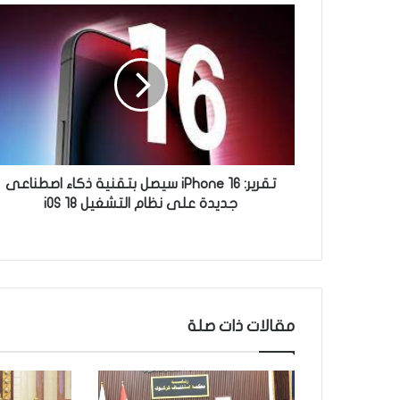
ت
ق
ر
ي
ر
:
i
P
h
o
تقرير: iPhone 16 سيصل بتقنية ذكاء اصطناعى
n
جديدة على نظام التشغيل iOS 18
e
1
6
س
ي
ص
مقالات ذات صلة
ل
ب
ت
ق