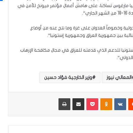
يا مارغوس تساكنا، على هامش أعمال مؤتمر ميونخ للأمن في
الدولية وخصوصاً العدوان على غزة وما نتج عنه من أوضاع
ائية بين جمهورية العراق وجمهورية إستونيا”.
إستونيا للدعم الذي قدمته للعراق في مجال مكافحة الإرهاب
لدولي”.
المعالي نيوز
وزير الخارجية فؤاد حسين
‏Reddit
‏VKontakte
Odnoklassniki
‫Pocket
مشاركة عبر البريد
طباعة