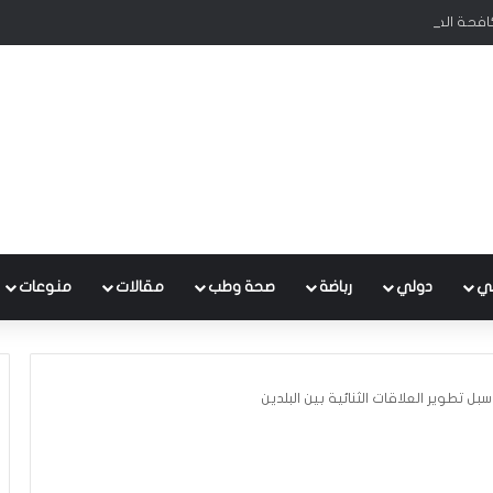
كافحة الفساد تحظى بدعم البرلمان ورئيس الوزراء
ي
دولي
رباضة
صحة وطب
مقالات
منوعات
بل تطوير العلاقات الثنائية بين البلدين