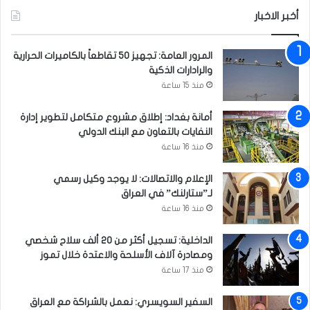
ح
أخبر الاخبار
ذ
ر
م
المرور العامة: تجهيز 50 تقاطعاً بالكاميرات الحرارية
ن
والرادارات الذكية
ا
منذ 15 ساعة
ل
ا
أمانة بغداد: إطلاق مشروع متكامل لتطوير إدارة
ن
النفايات بالتعاون مع البنك الدولي
ج
ر
منذ 16 ساعة
ا
ر
الإعلام والاتصالات: لا يوجد وكيل رسمي
خ
لـ”ستارلنك” في العراق
ل
منذ 16 ساعة
ف
ا
الداخلية: تسجيل أكثر من 20 ألف سلاح شخصي
ل
ومصادرة آلاف الأسلحة والاعتدة خلال تموز
ش
منذ 17 ساعة
ا
ئ
السفير السويسري: نعمل بالشراكة مع العراق
ع