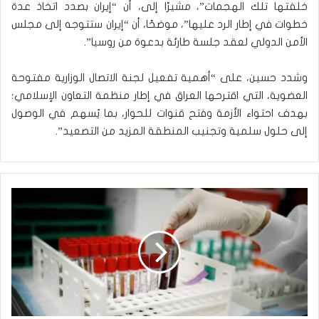
خلفتها تلك الهجمات”، مشيرًا إلى، أن “إيران بصدد اتخاذ عدة
خطوات في إطار الرد عليها”، موضحًا، أن “إيران ستتوجه إلى مجلس
الأمن الدولي لعقد جلسة طارئة بدعوة من روسيا”.
وشدد حسين، على “أهمية تفعيل لجنة الاتصال الوزارية مفتوحة
العضوية، التي اقترحها العراق في إطار منظمة التعاون الإسلامي؛
بهدف احتواء الأزمة وفتح قنوات للحوار، بما يُسهم في الوصول
إلى حلول سلمية وتجنيب المنطقة المزيد من التصعيد”.
أ
م
ل
ج
د
ي
د
ل
م