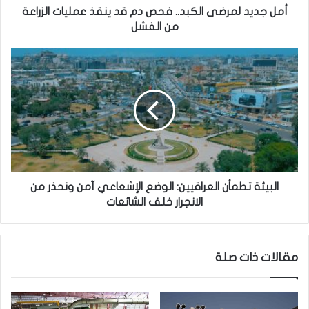
ر
أمل جديد لمرضى الكبد.. فحص دم قد ينقذ عمليات الزراعة
ض
من الفشل
ى
ا
ا
ل
ل
ك
ب
ب
ي
د
ئ
.
ة
.
ت
ف
ط
ح
م
ص
أ
البيئة تطمأن العراقيين: الوضع الإشعاعي آمن ونحذر من
د
ن
الانجرار خلف الشائعات
م
ا
ق
ل
د
ع
مقالات ذات صلة
ي
ر
ن
ا
ق
ق
ذ
ي