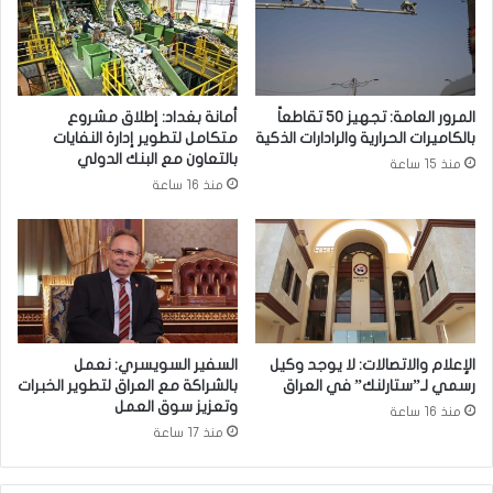
ع
ي
م
ن
ل
:
ي
ا
ا
ل
المرور العامة: تجهيز 50 تقاطعاً
أمانة بغداد: إطلاق مشروع
ت
و
بالكاميرات الحرارية والرادارات الذكية
متكامل لتطوير إدارة النفايات
ا
ض
بالتعاون مع البنك الدولي
منذ 15 ساعة
ل
ع
منذ 16 ساعة
ز
ا
ر
ل
ا
إ
ع
ش
ة
ع
م
ا
ن
ع
ا
ي
الإعلام والاتصالات: لا يوجد وكيل
السفير السويسري: نعمل
ل
آ
رسمي لـ”ستارلنك” في العراق
بالشراكة مع العراق لتطوير الخبرات
ف
م
وتعزيز سوق العمل
منذ 16 ساعة
ش
ن
منذ 17 ساعة
ل
و
ن