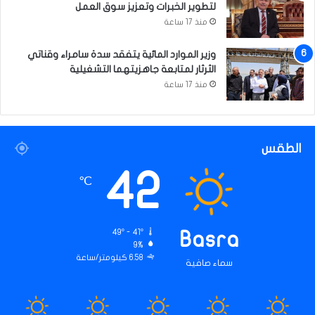
لتطوير الخبرات وتعزيز سوق العمل
ا
منذ 17 ساعة
ت
وزير الموارد المائية يتفقد سدة سامراء وقناتي
الثرثار لمتابعة جاهزيتهما التشغيلية
منذ 17 ساعة
الطقس
42
℃
49º - 41º
Basra
9%
6.58 كيلومتر/ساعة
سماء صافية