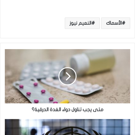
الأسماك
النعيم نيوز
م
ت
ى
ي
ج
ب
ت
ن
ا
و
متى يجب تناول دواء الغدة الدرقية؟
ل
د
ا
و
ل
ا
أ