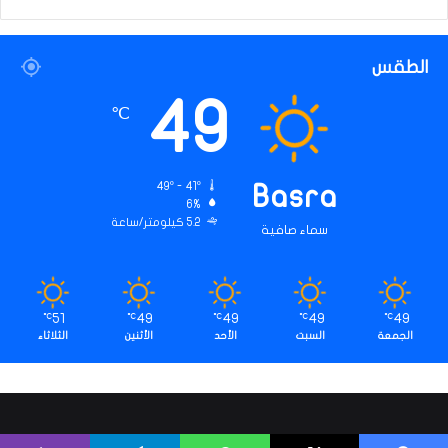
الطقس
49
℃
49º - 41º
Basra
6%
5.2 كيلومتر/ساعة
سماء صافية
51
49
49
49
49
℃
℃
℃
℃
℃
الجمعة
السبت
الأحد
الأثنين
الثلاثاء