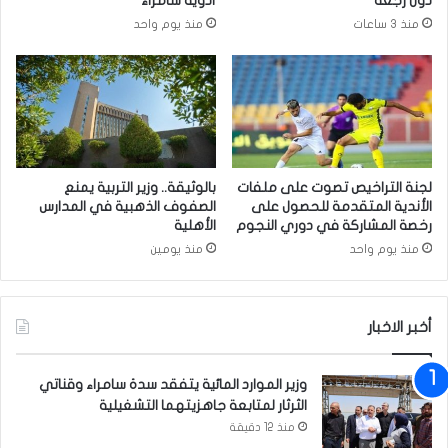
دون رجعة
أدوية سامراء
ن
منذ 3 ساعات
منذ يوم واحد
ي
اً
ف
ي
أ
و
ك
ر
لجنة التراخيص تصوت على ملفات
بالوثيقة.. وزير التربية يمنع
ا
الأندية المتقدمة للحصول على
الصفوف الذهبية في المدارس
ن
رخصة المشاركة في دوري النجوم
الأهلية
ي
منذ يوم واحد
منذ يومين
ا
أخبر الاخبار
وزير الموارد المائية يتفقد سدة سامراء وقناتي
الثرثار لمتابعة جاهزيتهما التشغيلية
منذ 12 دقيقة