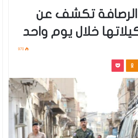
/الرصافة تكشف عن
لاتها خلال يوم واحد
970
‫Pocket
Odnoklassniki