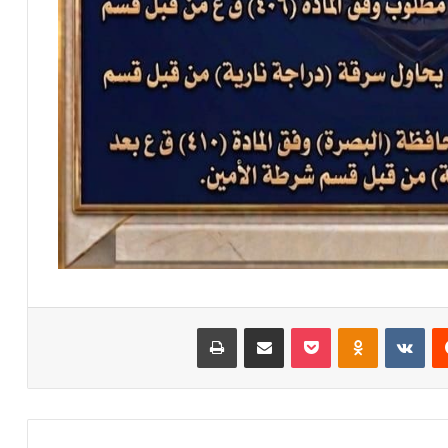
‏Reddit
‏VKontakte
Odnoklassniki
‫Pocket
مشاركة عبر البريد
طباعة