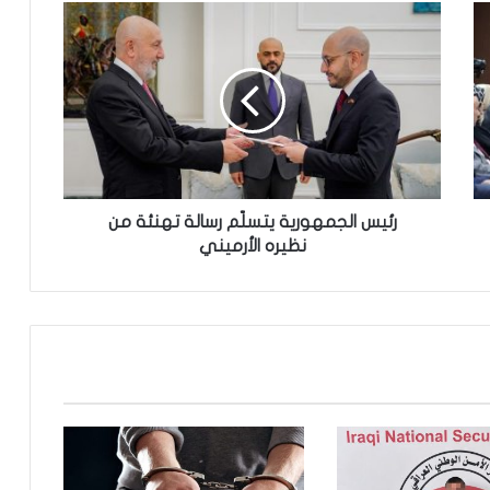
ر
ئ
ي
س
ا
ل
ج
م
ه
و
رئيس الجمهورية يتسلّم رسالة تهنئة من
ر
نظيره الأرميني
ي
ة
ي
ت
س
لّ
م
ر
س
ا