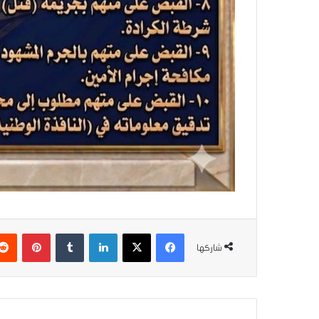
فيسبوك
‫X
لينكدإن
‏Tumblr
بينتيريست
شاركها