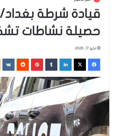
قيادة شرطة بغداد
حصيلة نشاطات تشكي
مايو 17, 2026
فيسبوك
‫X
لينكدإن
‏Tumblr
بينتيريست
‏Reddit
‏VKontakte