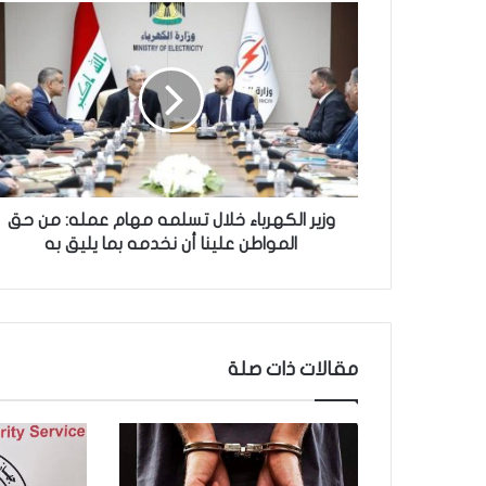
و
ز
ي
ر
ا
ل
ك
ه
ر
ب
وزير الكهرباء خلال تسلمه مهام عمله: من حق
ا
المواطن علينا أن نخدمه بما يليق به
ء
خ
ل
ا
ل
مقالات ذات صلة
ت
س
ل
م
ه