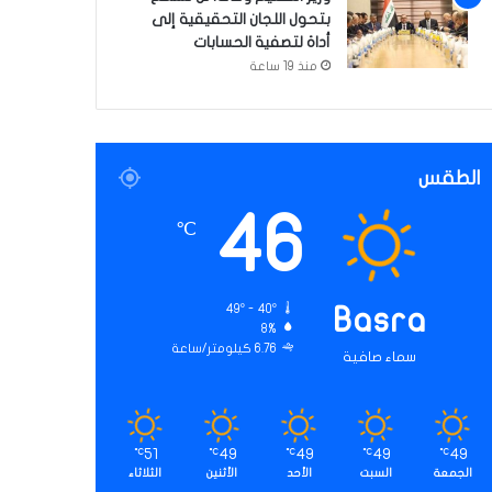
بتحول اللجان التحقيقية إلى
أداة لتصفية الحسابات
منذ 19 ساعة
الطقس
46
℃
49º - 40º
Basra
8%
6.76 كيلومتر/ساعة
سماء صافية
51
49
49
49
49
℃
℃
℃
℃
℃
الجمعة
السبت
الأحد
الأثنين
الثلاثاء