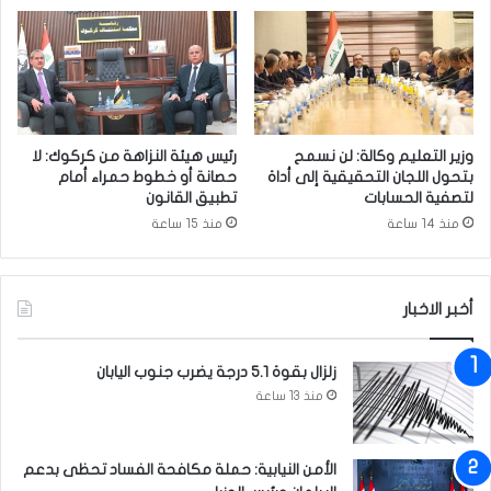
ن
ي
ش
ن
ي
ت
ر
ق
و
م
ب
وزير التعليم وكالة: لن نسمح
رئيس هيئة النزاهة من كركوك: لا
ح
بتحول اللجان التحقيقية إلى أداة
حصانة أو خطوط حمراء أمام
م
لتصفية الحسابات
تطبيق القانون
ل
منذ 14 ساعة
منذ 15 ساعة
ة
ت
ش
أخبر الاخبار
ج
ي
ر
زلزال بقوة 5.1 درجة يضرب جنوب اليابان
ل
منذ 13 ساعة
ش
و
ا
الأمن النيابية: حملة مكافحة الفساد تحظى بدعم
ر