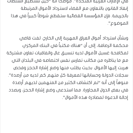
في الإمارات العربية المتحدة”. موضحاً أنه “حين تستطيع السلطات
إنفاذ القانون بالتعاون مع القضاء لاسترداد الأموال المرتبطة
بالجريمة. فإن المؤسسة القضائية ستقطع شوطاً كبيراً في هذا
الموضوع”.
وبشأن استرداد أموال العراق المهربة إلى الخارج، لفت قاضي
محكمة الرصافة، إلى أن “هناك مكتباً في البنك المركزي
لمكافحة غسيل الأموال لديه تنسيق عال واتفاقيات تعاون مشتركة
مع ما يناظره من مكاتب تمارس نفس اختصاصه في البلدان التي
هربت إليها الأموال. بحيث يطلب منها وضع إشارة الحجز وفحص
سجلات الدولة وحساباتها لمعرفة كل متهم كم لديه من أرصدة”.
منوهاً إلى أنه “تم اكتشاف الكثير من المتهمين لديهم أرصدة
في بعض الدول المجاورة. مما استدعى وضع إشارة الحجز، وبصدد
إحالة الدعوة لمصادرة هذه الأموال”.