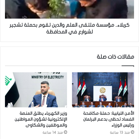
"
.
ت
.
ع
م
ل
ؤ
كربلاء.. مؤسسة ملتقى العلم والدين تقوم بحملة تشجير
ن
س
لشوارع في المحافظة
ا
س
ل
ة
س
م
مقالات ذات صلة
ي
ل
ط
ت
ر
ق
ة
ى
ع
ا
ل
ل
ى
ع
و
ل
ا
م
الأمن النيابية: حملة مكافحة
وزير الكهرباء يطلق المنصة
د
و
الفساد تحظى بدعم البرلمان
الإلكترونية لشؤون المواطنين
ي
ا
ورئيس الوزراء
والموظفين والشكاوى
ب
ل
منذ 13 ساعة
منذ 14 ساعة
ا
د