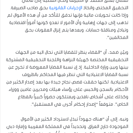
تقضي بغلق المنفذ أو الصيرفة وتحال القضية إلى قاضي
التحقيق المختص واتخاذ
الإجراءات القانونية
بحق صاحب الصيرفة.
وإذا كانت تحويلات مالية فإنها تدقق للتأكد من أن هذه الأموال لم
تذهب إلى جهات إرهابية وأن الأمور لا تعدو كونها أموراً اقتصادية
وتبادل ومناقلة حسابات. وبعدها يتم إنزال العقوبات بحق
المخالفين”.
وبيّن ضمد، أن “القضاء ينظر للقضايا التي تحال اليه من الجهات
التحقيقية المختصة كهيئة النزاهة واللجنة التحقيقية المشتركة
بينها وبين وزارة الداخلية. إذ إن نسبة القضايا المعروضة لا تخرج عن
نسبة القضايا الاعتيادية التي تنظر فيها المحاكم بالظروف
الاعتيادية. لكنها حققت قصص نجاح جيدة بها بعد إصدار الكثير من
الأحكام بالسجن والحبس على رؤساء هيئات ومديرين عامين ووزراء.
وكذلك على أشخاص نافذين ويمتلكون حضوراً كبيراً بالقطاع
الخاص”. متوقعاً “إصدار إحكام أخرى في المستقبل”.
ونبه، إلى أن “هناك جهوداً تبذل لاسترداد الكثير من الأموال
الموجودة خارج العراق. وتحديداً في المملكة المغربية وإمارة دبي