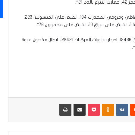
كما أضافت أنه “تم إنقاذ الغرقى 1، والقبض على متعاطي ومروجي المخدرات 184، القبض على المتسولين 223،
7”.
وتابعت “طبع لوحات مرورية 17345، اصدار اجازات السوق 12436، اصدار سنويات المركبات 22421، ابطال مفعول عبوة
‏Reddit
‏VKontakte
Odnoklassniki
‫Pocket
مشاركة عبر البريد
طباعة