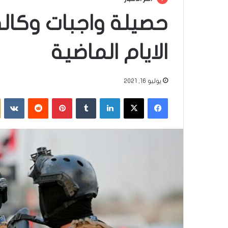
حصيلة واجبات وكال
الايام الماضية
يوليو 16, 2021
فيسبوك
‫X
لينكدإن
‏Tumblr
بينتيريست
‏Reddit
‏VKontakte