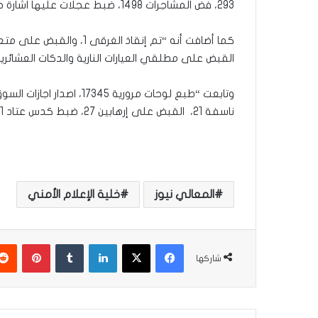
293، فض المشاجرات 1498، ضبط عجلات عليها اشارة حجز 42، حملات التبرع بالدم 21”.
القبض على مطلقي العيارات النارية والدكات العشائرية 1، القبض على سراق 10، القبض على مخمورين 6
ناسفة 21، القبض على إرهابين 27، ضبط كدس عتاد 1”.
المعالي نيوز
خلية الإعلام الأمني
فيسبوك
‫X
لينكدإن
‏Tumblr
بينتيريست
شاركها