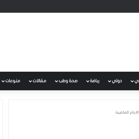
ي
دولي
رباضة
صحة وطب
مقالات
منوعات
ايام الماضية