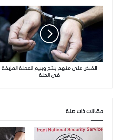
ا
ل
ق
ب
ض
ع
ل
ى
م
ت
القبض على متهم ينتج ويبيع العملة المزيفة
ه
في الحلة
م
ي
ن
ت
ج
مقالات ذات صلة
و
ي
ب
ي
ع