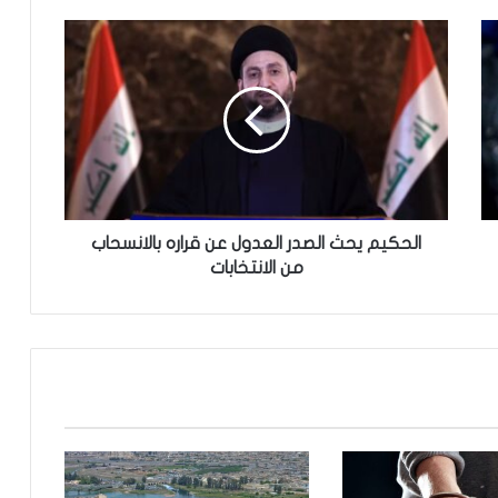
ا
ل
ح
ك
ي
م
ي
ح
ث
ا
الحكيم يحث الصدر العدول عن قراره بالانسحاب
ل
من الانتخابات
ص
د
ر
ا
ل
ع
د
و
ل
ع