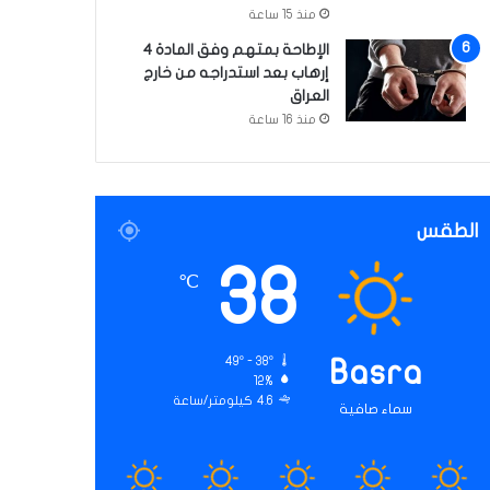
منذ 15 ساعة
الإطاحة بمتهم وفق المادة 4
إرهاب بعد استدراجه من خارج
العراق
منذ 16 ساعة
الطقس
38
℃
49º - 38º
Basra
12%
4.6 كيلومتر/ساعة
سماء صافية