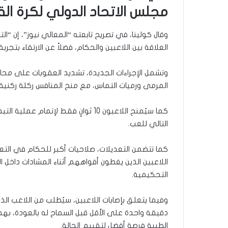
مجلس الاتحاد الدولي لكرة القدم (B
وقال كولينا، في تصريح تابعته “المعالي نيوز”، إن “
العلاقة بين اللاعبين والحكام، فضلاً عن الارتقاء بتجرب
وتشمل الإجراءات الجديدة، تشديد العقوبات على محاو
المرمى ورميات التماس، مع منح المنافس ركلة ركنية 
كما سيُمنح اللاعبون 10 ثوانٍ فقط لإ
التالي للعب.
كما تتضمن التعديلات، صلاحيات أكبر للحكام في التعا
اللاعبين الذين يغطون أفواههم أثناء المشادات داخل الم
التحكيمية.
وفيما يتعلق بإصابات اللاعبين، سيُطلب من اللاعب ال
دقيقة واحدة على الأقل قبل السماح له بالعودة، بهد
الطبية فرصة أفضل لتقييم الحالة.