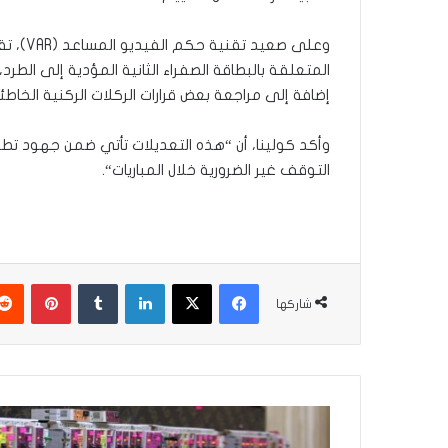
وعلى صع
المتعلقة بالبطاقة الصفراء الثانية المؤدية إلى الطر
إضافة إلى مراجعة بعض قرارات الركلات الركنية الخاطئ
وأكد كولينا، أن “هذه التعديلات تأتي ضمن جهود تطوي
التوقف غير الضرورية خلال المباريات“.
فيسبوك
‫X
لينكدإن
‏Tumblr
بينتيريست
شاركها
ا
ل