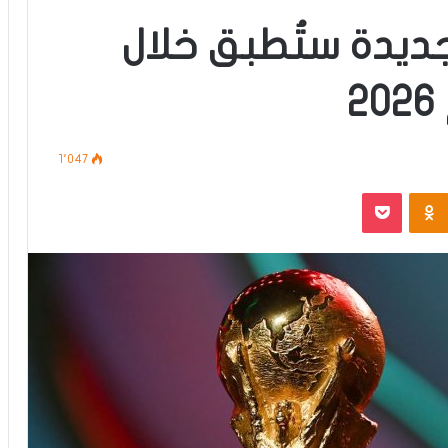
ديدة ستُطبق خلال
1٬047
‫Pocket
Odnoklassniki