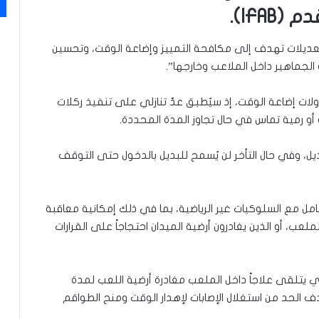
IFA).
التعديلات تهدف إلى مكافحة التمييز وإضاعة الوقت، وتحسين
ة الجماهير داخل الملاعب وخارجها”.
لات إضاعة الوقت، إذ سيُطبق عدّ تنازلي على تنفيذ ركلات
أو رمية تماس في حال تجاوز المدة المحددة.
تمام عملية التبديل، وفي حال التأخر لن يُسمح للبديل بالدخول حتى التوقف
مل مع السلوكيات غير الرياضية، بما في ذلك إمكانية معاقبة
لعب، أو الذين يغادرون أرضية الميدان احتجاجاً على القرارات
ذي يتلقى علاجاً داخل الملعب مغادرة أرضية اللعب لمدة
ف الحد من استغلال الإصابات لإهدار الوقت ومنح الطواقم