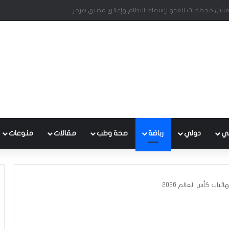
 مضيق هرمز مرهون بقبول الولايات المتحدة للشروط الإيرانية ووقف التدخل في
ي
دولي
رباضة
صحة وطب
مقالات
منوعات
ات كأس العالم 2026