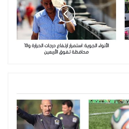
أ
ن
و
ا
ء
ا
ل
ج
الأنواء الجوية: استمرار ارتفاع درجات الحرارة و13
و
محافظة تفوق الأربعين
ي
ة
:
ا
س
ت
م
ر
ا
ر
ا
ر