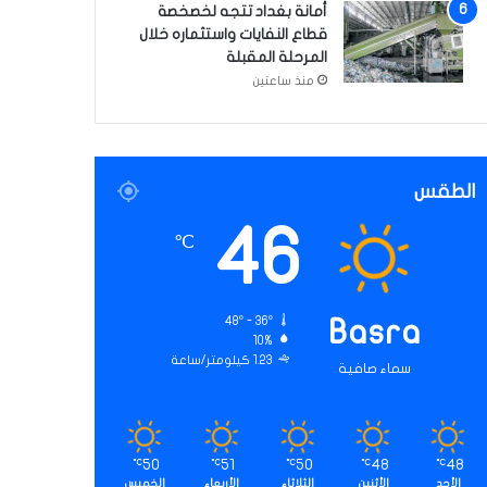
أمانة بغداد تتجه لخصخصة
قطاع النفايات واستثماره خلال
المرحلة المقبلة
منذ ساعتين
الطقس
46
℃
48º - 36º
Basra
10%
1.23 كيلومتر/ساعة
سماء صافية
50
51
50
48
48
℃
℃
℃
℃
℃
الأحد
الأثنين
الثلاثاء
الأربعاء
الخميس