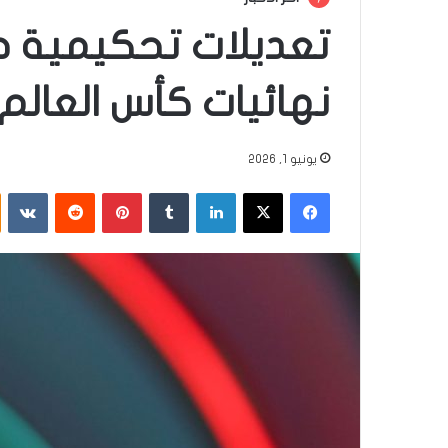
تعديلات تحكيمية ج
نهائيات كأس العالم 2026
يونيو 1, 2026
فيسبوك
‫X
لينكدإن
‏Tumblr
بينتيريست
‏Reddit
‏VKontakte