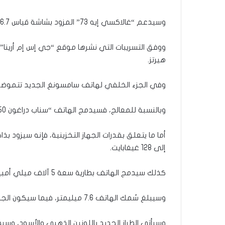
وسيدعم “غالاكسي إيه 73” المزود بشاشة قياس 6.7 بوصة، تقنية “أموليد”، إلى جانب قارئ بصمات.
هيرتز.
وفي الجزء الخلفي لهاتف سامسونغ الجديد تتموضع 4 كاميرات، دقة الرئيسية منها تصل إلى 108 ميغابك
وبالنسبة للمعالج، فسيدمج الهاتف “سناب دراغون 750 جي”، وسيعمل بنظام التشغيل “أندرويد 12”.
إلى 128 غيغابايت.
كذلك سيدمج الهاتف بطارية سعة 5 آلاف ميلي أمبير/ساعة، ومنفذا للشحن من النوع “سي”.
وسيبلغ سُمك الهاتف 7.6 ميليمتر، فيما سيكون الجهاز مقاوما للماء.