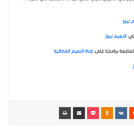
 نيوز
لي
:
النعيم نيوز
متابعة برامجنا على
:
قناة النعيم الفضائية
‏Reddit
‏VKontakte
Odnoklassniki
‫Pocket
مشاركة عبر البريد
طباعة