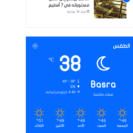
مستوياته في 7 أسابيع
منذ 14 ساعة
الطقس
38
℃
49º - 38º
Basra
12%
4.49 كيلومتر/ساعة
سماء صافية
51
49
49
49
49
℃
℃
℃
℃
℃
الجمعة
السبت
الأحد
الأثنين
الثلاثاء