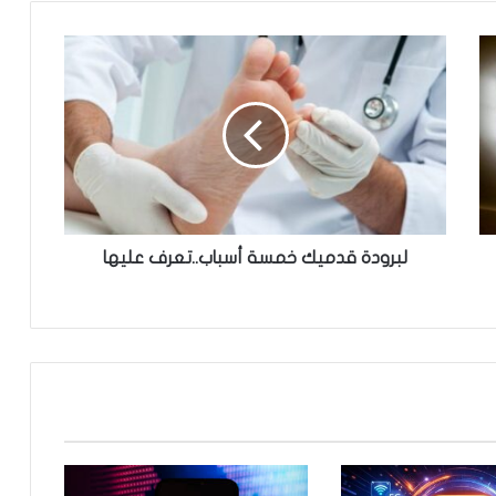
ل
ب
ر
و
د
ة
ق
د
م
ي
لبرودة قدميك خمسة أسباب..تعرف عليها
ك
خ
م
س
ة
أ
س
ب
ا
ب