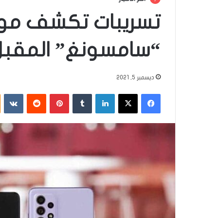
تسريبات تكشف مو
“سامسونغ” المقبل
ديسمبر 5, 2021
فيسبوك
‫X
لينكدإن
‏Tumblr
بينتيريست
‏Reddit
‏VKontakte