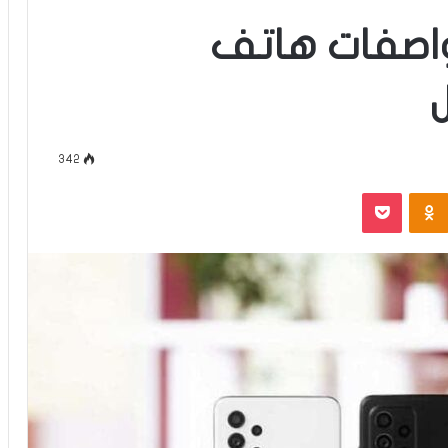
اصفات هاتف
342
‫Pocket
Odnoklassniki