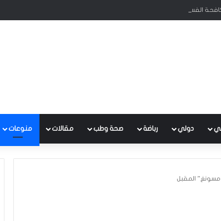
كافحة الفساد تحظى بدعم البرلمان ورئيس الوزراء
ي
دولي
رباضة
صحة وطب
مقالات
منوعات
سونغ” المقبل