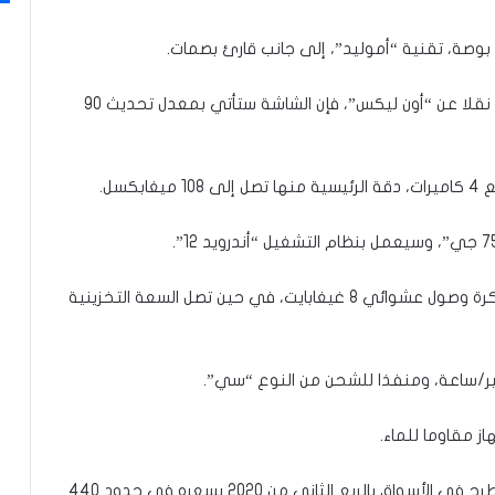
ووفق التسريبات التي نشرها موقع “جي إس إم أرينا” نقلا عن “أون ليكس”، فإن الشاشة ستأتي بمعدل تحديث 90
سل.
أما ما يتعلق بقدرات الجهاز التخزينية، فإنه سيزود بذاكرة وصول عشوائي 8 غيغابايت، في حين تصل السعة التخزينية
وسيأتي الطراز الجديد باللونين الذهبي والأسود، وسيطرح في الأسواق بالربع الثاني من 2020 بسعره في حدود 440