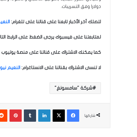
دولارا وفق التسريبات.
لتصلك آخر الأخبار تابعنا على قناتنا على تلغرام
:
النعيم
لمتابعتنا على فيسبوك يرجى الضغط على الرابط التا
كما يمكنك الاشتراك على قناتنا على منصة يوتيوب ل
لا تنسى الاشتراك بقناتنا على الانستاغرام
:
النعيم نيوز
شركة "سامسونغ"
فيسبوك
‫X
لينكدإن
‏Tumblr
بينتيريست
شاركها