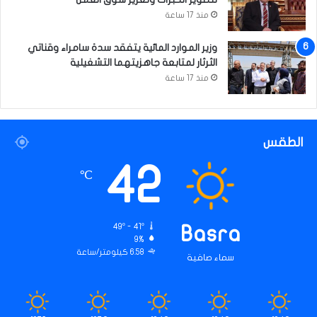
منذ 17 ساعة
وزير الموارد المائية يتفقد سدة سامراء وقناتي
الثرثار لمتابعة جاهزيتهما التشغيلية
منذ 17 ساعة
الطقس
42
℃
49º - 41º
Basra
9%
6.58 كيلومتر/ساعة
سماء صافية