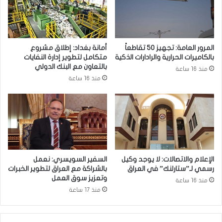
ل
ا
ف
د
ر
ة
ن
غ
المرور العامة: تجهيز 50 تقاطعاً
أمانة بغداد: إطلاق مشروع
س
ذ
بالكاميرات الحرارية والرادارات الذكية
متكامل لتطوير إدارة النفايات
ي
ا
بالتعاون مع البنك الدولي
منذ 16 ساعة
ة
ئ
منذ 16 ساعة
ل
ي
ل
ة
م
ت
ر
س
ة
ا
ا
ع
ل
د
ث
ف
الإعلام والاتصالات: لا يوجد وكيل
السفير السويسري: نعمل
ا
ي
رسمي لـ”ستارلنك” في العراق
بالشراكة مع العراق لتطوير الخبرات
ن
إ
وتعزيز سوق العمل
منذ 16 ساعة
ي
ز
منذ 17 ساعة
ة
ا
ل
ة