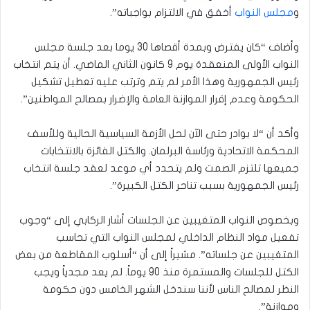
و
مجلس النواب
أخفق في الالتزام بواجباته”.
وأضاف “كان يفترض وبمدة أقصاها 30 يوما بعد جلسة مجلس
النواب الأولى المنعقدة يوم 9 كانون الثاني الماضي. أن يتم انتخاب
رئيس الجمهورية وهذا الأمر لم يتم وترتب عليه تعطيل تشكيل
الحكومة وعدم إقرار الموازنة العامة والإضرار بمصالح المواطنين”.
وأكد أن “لا بوادر حتى الآن لحل الأزمة السياسية الحالية وللأسف
المحكمة الاتحادية ورئاسة البرلمان. والكتل الفائزة بالانتخابات
جميعها تلتزم الصمت ولم يتحدد أي موعد لعقد جلسة انتخاب
رئيس الجمهورية بسبب تناحر الكتل الكبيرة”.
وبخصوص النواب المتغيبين عن الجلسات أشار الركابي إلى “وجوب
تفعيل مواد النظام الداخلي لمجلس النواب التي تحاسب
المتغيبين عن جلساته”. مشيراً إلى أن “أسلوب المقاطعة من بعض
الكتل للجلسات والمستمرة منذ 90 يوماً. لم يعد مجدياً ويجب
النظر لمصالح الناس لأننا سندخل الشهر الخامس دون حكومة
وموازنة”.