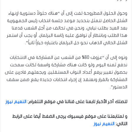
وحول الحلول المطروحة لفت إلى أن “هناك حلولاً دستورية لإنهاء
الشلل الحاصل تتمثل بتحديد موعد جلسة انتخاب رئيس الجمهورية
بعد العيد بطلب نيابي. ونحن في تحالف من أجل الشعب قدمنا
هذا الطلب وبانتظار أن توافق عليه رئاسة البرلمان. أو يجب أن استمر
الشلل الحالي الذهاب نحو حل البرلمان باعتباره خياراً ثانياً”.
ونوه إلى أن “عزوف 60% من الشعب عن المشاركة في الانتخابات
ندفع ثمنه اليوم ولو كانت هناك مشاركة واسعة لكانت سمحت
بحصول تغيير يرفع أعداد النواب المستقلين. ويجعلهم قادرين على
المشاركة بالقرار ونعتقد إن إجراء انتخابات جديدة يقع ضمن سقف
الدستور”.
لتصلك آخر الأخبار تابعنا على قناتنا في موقع التلغرام
:
النعيم نيوز
و لمتابعتنا على موقع فيسبوك يرجى الضغط أيضا على الرابط
التالي
:
النعيم نيوز