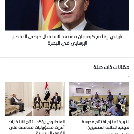
خ
ا
ا
ن
ص
ي
ة
:
ط
إ
ا
ق
بارزاني: إقليم كردستان مستعد لاستقبال جرحى التفجير
ق
ل
الإرهابي في البصرة
ة
ي
م
م
ه
ك
مقالات ذات صلة
مَّ
ر
ش
د
ة
س
ت
ا
ن
م
س
ت
التربية تعتزم افتتاح مدرسة
المندلاوي يؤكد: نتائج الانتخابات
ع
مهنية للطلبة المتميزين
أفرزت مسؤوليات مضاعفة على
د
القوى السياسية