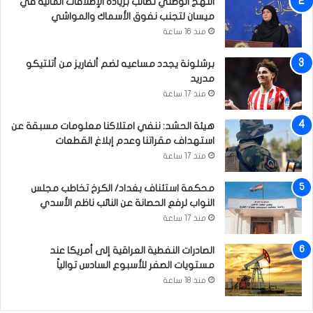
إ
النهج الوطني تطالب بزيادة الإطلاقات المائية في
ر
ميسان لتجنب نفوق الأسماك والمواشي
ه
منذ 16 ساعة
ا
ب
برشلونة يجدد مساعيه لضم ألفاريز من أتلتيكو
ي
مدريد
ف
منذ 17 ساعة
ي
ا
هيئة الحشد: ننفي امتلاكنا معلومات مسبقة عن
ل
استهداف مقراتنا وعدم إبلاغ القطعات
ب
منذ 17 ساعة
ص
ر
محكمة استئناف بغداد/ الكرخ تخاطب مجلس
ة
النواب لرفع الحصانة عن النائب ناظم الأسدي
منذ 17 ساعة
الصادرات النفطية العراقية إلى أمريكا عند
مستويات الصفر للأسبوع السادس توالياً
منذ 18 ساعة