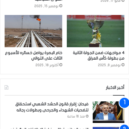
مايو 17, 2026
ل
نوفمبر 15, 2025
ا
س
ت
ق
ب
ا
ل
ج
4 مواجهات ضمن الجولة الثانية
خام البصرة يواصل خسائره للأسبوع
ر
من بطولة كأس العراق
الثالث على التوالي
ح
نوفمبر 8, 2025
أكتوبر 18, 2025
ى
ا
ل
ت
أخبر الاخبار
ف
ج
فيحان: إقرار قانون الحشد الشعبي استحقاق
ي
لتضحيات الشهداء والجرحى وبطولات رجاله
ر
منذ 16 ساعة
ا
ل