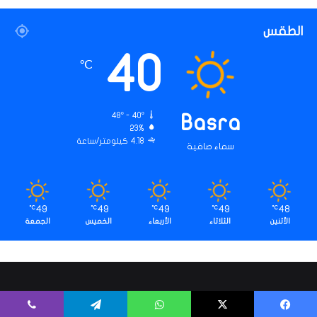
الطقس
40
℃
48º - 40º
Basra
23%
4.18 كيلومتر/ساعة
سماء صافية
49
49
49
49
48
℃
℃
℃
℃
℃
الأثنين
الثلاثاء
الأربعاء
الخميس
الجمعة