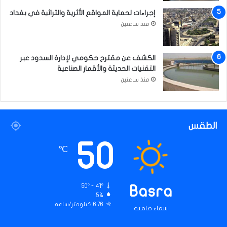
إجراءات لحماية المواقع الأثرية والتراثية في بغداد
منذ ساعتين
الكشف عن مقترح حكومي لإدارة السدود عبر
التقنيات الحديثة والأقمار الصناعية
منذ ساعتين
الطقس
50
℃
50º - 41º
Basra
5%
6.76 كيلومتر/ساعة
سماء صافية