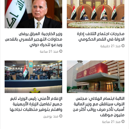
ه
ا
م
ح
ي
ة
ة
ا
ا
ل
ل
مخرجات اجتماع ائتلاف إدارة
وزير الخارجية: العراق يرفض
ع
ف
الدولة في القصر الحكومي
محاولات التهجير القسري بالقدس
ا
و
ويدعو لتحرك دولي
منذ 21 دقيقة
ل
ز
منذ 21 ساعة
م
أ
ي
م
ة
ا
م
ا
ل
ن
ج
النائبة ابتسام الهلالي: مجلس
الإعلام الأمني: رئيس الوزراء تابع
ف
النواب سيناقش مع وزير المالية
جميع تفاصيل الزيارة الأربعينية
أسباب تأخر صرف رواتب أكثر من
واهتم بتوفير متطلبات نجاحها
مليون موظف
منذ يومين
منذ 21 ساعة