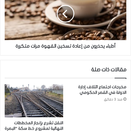
ع
ب
إ
ا
ن
ء
ت
ي
ا
ح
ج
ذ
“
ر
أ
و
أطباء يحذرون من إعادة تسخين القهوة مرات متكررة
و
ن
ب
م
ك
ن
مقالات ذات صلة
”
إ
.
ع
.
ا
مخرجات اجتماع ائتلاف إدارة
ا
د
الدولة في القصر الحكومي
ل
ة
منذ 3 دقائق
ع
ت
ر
س
ا
خ
ق
ي
النقل تشرع بإنجاز المخططات
و
ن
النهائية لمشروع خط سكة “البصرة