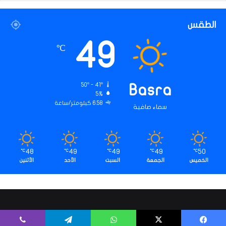
الطقس
49
℃
50º - 41º
Basra
5%
6.58 كيلومتر/ساعة
سماء صافية
48
49
49
49
50
℃
℃
℃
℃
℃
الخميس
الجمعة
السبت
الأحد
الأثنين