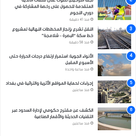
لجنة التراخيص تصوت على ملفات الأندية
ف
المتقدمة للحصول على رخصة المشاركة في
ط
دوري النجوم
ي
منذ 41 دقيقة
اً
النقل تشرع بإنجاز المخططات النهائية لمشروع
خط سكة “البصرة – شلامجة”
منذ 58 دقيقة
الأنواء الجوية: استمرار ارتفاع درجات الحرارة حتى
الأسبوع المقبل
منذ ساعة واحدة
إجراءات لحماية المواقع الأثرية والتراثية في بغداد
منذ ساعتين
الكشف عن مقترح حكومي لإدارة السدود عبر
التقنيات الحديثة والأقمار الصناعية
منذ ساعتين