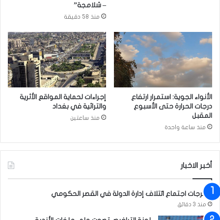
ا
ا
– شلامجة”
ل
ل
منذ 58 دقيقة
س
ق
ع
ه
و
و
د
ة
ي
م
ة
ر
ي
ا
س
ت
الأنواء الجوية: استمرار ارتفاع
إجراءات لحماية المواقع الأثرية
ج
م
درجات الحرارة حتى الأسبوع
والتراثية في بغداد
ل
ت
المقبل
منذ ساعتين
ا
ك
منذ ساعة واحدة
ن
ر
ا
ر
ن
ة
أخبر الاخبار
خ
ف
ا
مخرجات اجتماع ائتلاف إدارة الدولة في القصر الحكومي
ض
منذ 3 دقائق
اً
ن