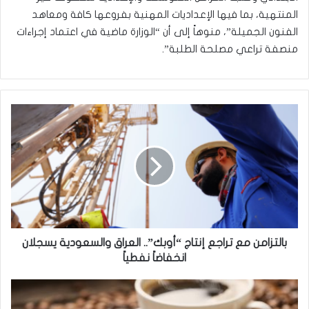
المنتهية، بما فيها الإعداديات المهنية بفروعها كافة ومعاهد
الفنون الجميلة”، منوهاً إلى أن “الوزارة ماضية في اعتماد إجراءات
منصفة تراعي مصلحة الطلبة”.
ب
ا
ل
ت
ز
ا
م
ن
م
ع
بالتزامن مع تراجع إنتاج “أوبك”.. العراق والسعودية يسجلان
ت
انخفاضاً نفطياً
ر
ا
أ
ج
ط