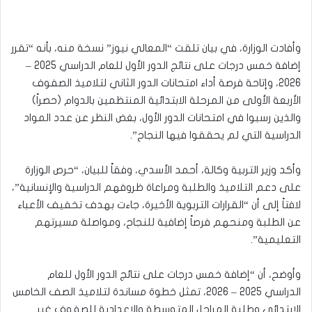
وأفادت الوزارة، في بيان تلقت “المعالي نيوز” نسخة منه، بأنه “تقرر
إضافة خمس درجات على نتائج الدور الأول للعام الدراسي 2025 –
2026، وإتاحة فرصة أداء امتحانات الدور الثاني لتلاميذ الصفوف
الأربعة الأولى من المرحلة الابتدائية المنتظمين بالدوام (حصراً)
والذين رسبوا في امتحانات الدور الأول، بغض النظر عن عدد المواد
الدراسية التي لم يحققوا فيها النجاح”.
وأكد وزير التربية وكالة، أحمد الأسدي، وفقاً للبيان، “حرص الوزارة
على دعم التلاميذ والطلبة ومراعاة ظروفهم الدراسية والإنسانية”،
لافتاً إلى أن “القرارات التربوية الأخيرة، جاءت بهدف تخفيف الأعباء
عن الطلبة ومنحهم فرصاً إضافية للنجاح، ومواصلة مسيرتهم
التعليمية”.
وأوضح، أن “إضافة خمس درجات على نتائج الدور الأول للعام
الدراسي 2025 – 2026، تمثل خطوة مساندة لتلاميذ الصف الخامس
الابتدائي وطلبة المراحل المتوسطة والإعدادية للصفوف غير