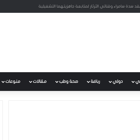
ب هدية في مسيرته
ي
دولي
رباضة
صحة وطب
مقالات
منوعات