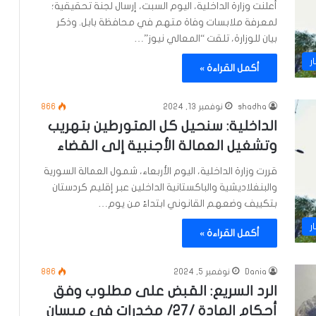
أعلنت وزارة الداخلية، اليوم السبت، إرسال لجنة تحقيقية؛
لمعرفة ملابسات وفاة متهم في محافظة بابل. وذكر
بيان للوزارة، تلقت “المعالي نيوز”…
ر
أكمل القراءة »
shadha
نوفمبر 13, 2024
866
الداخلية: سنحيل كل المتورطين بتهريب
وتشغيل العمالة الأجنبية إلى القضاء
قررت وزارة الداخلية، اليوم الأربعاء، شمول العمالة السورية
والبنغلاديشية والباكستانية الداخلين عبر إقليم كردستان
بتكييف وضعهم القانوني ابتداءً من يوم…
ر
أكمل القراءة »
Dania
نوفمبر 5, 2024
886
الرد السريع: القبض على مطلوب وفق
أحكام المادة /27/ مخدرات في ميسان