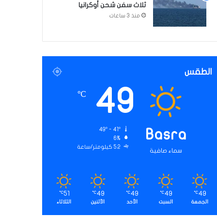
ثلاث سفن شحن أوكرانيا
منذ 3 ساعات
الطقس
49
℃
49º - 41º
Basra
6%
5.2 كيلومتر/ساعة
سماء صافية
51
49
49
49
49
℃
℃
℃
℃
℃
الجمعة
السبت
الأحد
الأثنين
الثلاثاء