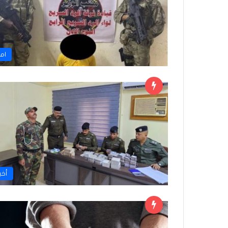
ام
أخبا