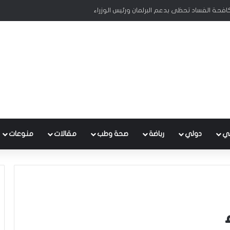
منصة الإلكترونية لشؤون المواطنين والموظفين والشكاوى
ي
دولي
رباضة
صحة وطب
مقالات
منوعات