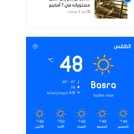
مستوياته في 7 أسابيع
منذ 3 ساعات
الطقس
48
℃
48º - 41º
Basra
5%
9.08 كيلومتر/ساعة
سماء صافية
49
50
49
49
48
℃
℃
℃
℃
℃
الخميس
الجمعة
السبت
الأحد
الأثنين