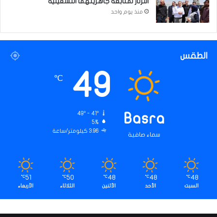
الثرثار لمتابعة جاهزيتهما التشغيلية
منذ يوم واحد
الطقس
49
℃
49º - 41º
Basra
5%
3.96 كيلومتر/ساعة
سماء صافية
51
50
48
48
48
℃
℃
℃
℃
℃
السبت
الأحد
الأثنين
الثلاثاء
الأربعاء