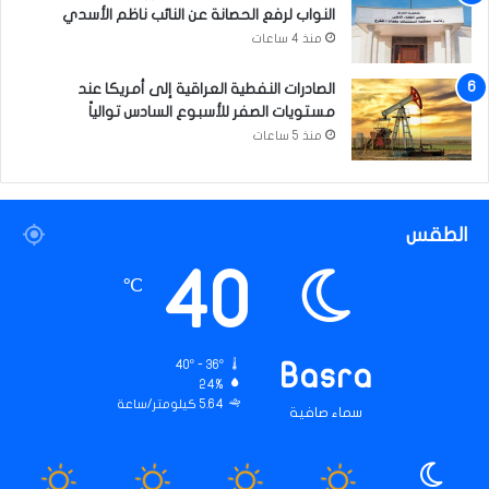
النواب لرفع الحصانة عن النائب ناظم الأسدي
منذ 4 ساعات
الصادرات النفطية العراقية إلى أمريكا عند
مستويات الصفر للأسبوع السادس توالياً
منذ 5 ساعات
الطقس
40
℃
40º - 36º
Basra
24%
5.64 كيلومتر/ساعة
سماء صافية