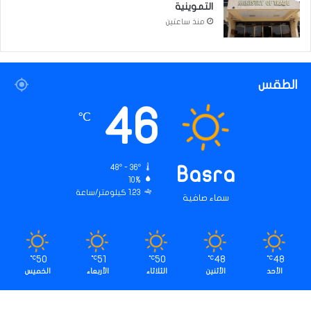
التموينية
منذ ساعتين
الطقس
46
℃
48º - 36º
Basra
10%
1.23 كيلومتر/ساعة
سماء صافية
50
51
50
48
48
℃
℃
℃
℃
℃
الأحد
الأثنين
الثلاثاء
الأربعاء
الخميس