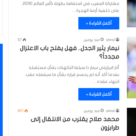
مشاركة المغرب في استضافة بطولة كأس العالم 2030،
على خلفية أزمة الهجرة…
أكمل القراءة »
almal
منذ يومين
57
نيمار يثير الجدل.. فهل يفتح باب الاعتزال
مجدداً؟
أثار البرازيلي نيمار دا سيلفا التكهنات بشأن مستقبله
بعدما أكد أنه لم يحسم قراره بشأن ما سيفعله عقب
انتهاء عقده…
أكمل القراءة »
almal
منذ يومين
951
محمد صلاح يقترب من الانتقال إلى
طرابزون