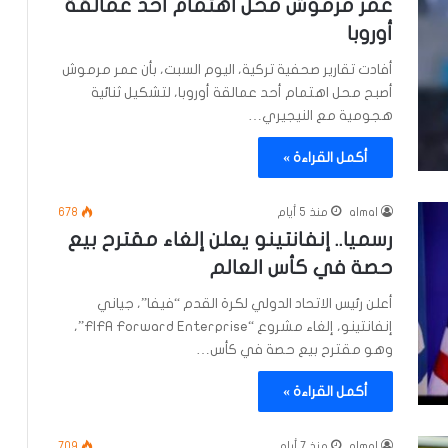
عمر مرموش محل اهتمام أحد عمالقة
أوروبا
أفادت تقارير صحفية تركية، اليوم السبت، بأن عمر مرموش
أصبح محل اهتمام أحد عمالقة أوروبا، لتشكيل ثنائية
هجومية مع النيجيري…
أكمل القراءة »
almal
منذ 5 أيام
678
رسميا.. إنفانتينو يعلن إلغاء مقترح بيع
حصة في كأس العالم
أعلن رئيس الاتحاد الدولي لكرة القدم “فيفا”، جياني
إنفانتينو، إلغاء مشروع “FIFA Forward Enterprise”،
وهو مقترح بيع ​حصة في كأس…
أكمل القراءة »
almal
منذ 7 أيام
709