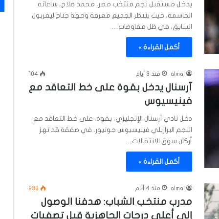
يدخل مستقبل نجم منتخب مصر، محمد صلاح، ساعاته
الحاسمة، حيث ينتظر الجميع معرفة وجهة جناح ليفربول
السابق، في ظل مفاوضات…
أكمل القراءة »
almal
منذ 3 أيام
104
آرسنال يدخل بقوة على خط التعاقد مع
فينيسيوس
دخل نادي آرسنال الإنجليزي، بقوة، على خط التعاقد مع
النجم البرازيلي فينيسيوس جونيور، في صفقة قد تهز
أركان سوق الانتقالات…
أكمل القراءة »
almal
منذ 4 أيام
938
مدرب منتخب الشباب: هدفنا الوصول
إلى أعلى درجات الجاهزية قبل تصفيات