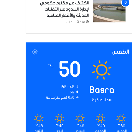
الكشف عن مقترح حكومي
لإدارة السدود عبر التقنيات
الحديثة والأقمار الصناعية
منذ 3 ساعات
الطقس
50
℃
50º - 41º
Basra
5%
6.76 كيلومتر/ساعة
سماء صافية
48
49
49
49
50
℃
℃
℃
℃
℃
الخميس
الجمعة
السبت
الأحد
الأثنين