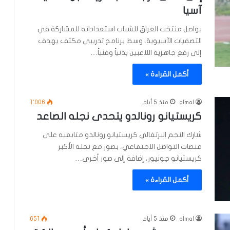
آسيا
يواصل منتخب العراق للشباب استعداداته للمشاركة في
التصفيات الآسيوية، وسط برنامج تدريبي مكثف يهدف
إلى رفع جاهزية اللاعبين بدنياً وفنياً…
أكمل القراءة »
almal
منذ 5 أيام
1٬006
كريستيانو رونالدو يتحدى نجله الصاعد
شارك النجم البرتغالي كريستيانو رونالدو متابعيه على
منصات التواصل الاجتماعي، بصور مع نجله الأكبر
كريستيانو جونيور، إضافة إلى صور أخرى…
أكمل القراءة »
almal
منذ 5 أيام
651