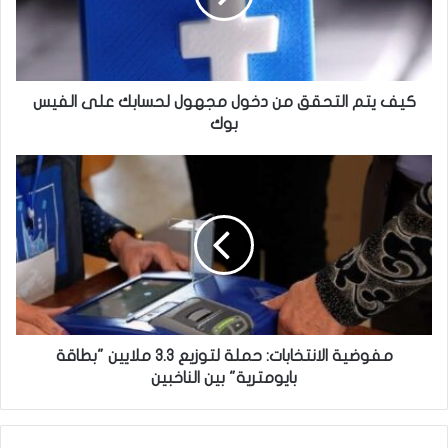
م
ا
ل
ت
ح
كيف يتم التحقق من دخول مجهول لحسابك على الفيس
ق
بوك
ق
م
م
ن
ف
د
و
خ
ض
و
ي
ل
ة
م
ا
ج
ل
ه
ا
و
ن
مفوضية الانتخابات: حملة لتوزيع 3.3 ملايين "بطاقة
ل
ت
بايومترية" بين الناخبين
ل
خ
ح
ا
س
ب