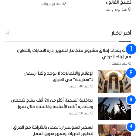
ن
تطبيق القانون
منذ يوم واحد
"
منذ يوم واحد
ب
ط
ا
أخبر الاخبار
ق
ة
ب
أمانة بغداد: إطلاق مشروع متكامل لتطوير إدارة النفايات بالتعاون
ا
مع البنك الدولي
ي
منذ دقيقتان
و
م
الإعلام والاتصالات: لا يوجد وكيل رسمي
ت
لـ”ستارلنك” في العراق
ر
منذ 40 دقيقة
ي
ة
الداخلية: تسجيل أكثر من 20 ألف سلاح شخصي
"
ومصادرة آلاف الأسلحة والاعتدة خلال تموز
ب
منذ 58 دقيقة
ي
ن
السفير السويسري: نعمل بالشراكة مع العراق
ا
لتطوير الخبرات وتعزيز سوق العمل
ل