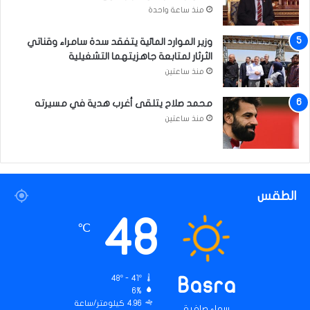
منذ ساعة واحدة
ن
ا
وزير الموارد المائية يتفقد سدة سامراء وقناتي
خ
الثرثار لمتابعة جاهزيتهما التشغيلية
ب
ي
منذ ساعتين
ن
محمد صلاح يتلقى أغرب هدية في مسيرته
منذ ساعتين
الطقس
48
℃
48º - 41º
Basra
6%
4.96 كيلومتر/ساعة
سماء صافية