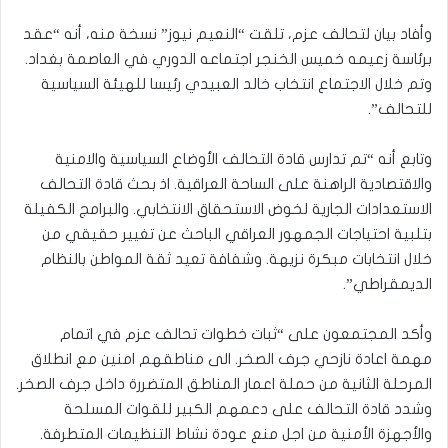
وأفاد بيان لتحالف عزم، تلقت “النعيم نيوز” نسخة منه، أنه “عقد
برئاسة زعيمه خميس الخنجر اجتماعه الدوري في العاصمة بغداد.
وتم خلال الاجتماع انتخاب خالد العبيدي رئيسا للهيئة السياسية
للتحالف”.
وتابع أنه “تم تدارس قادة التحالف الأوضاع السياسية والامنية
والاقتصادية الراهنة على الساحة العراقية. اذ بحث قادة التحالف
الاستعدادات الجارية لخوض الاستحقاق الانتخابي. والبرامج الكفيلة
بتلبية احتياجات الجمهور العراقي الباحث عن تغيير حقيقي من
خلال انتخابات مبكرة نزيهة. وشفافة تعيد ثقة المواطن بالنظام
الديمقراطي”.
وأكد المجتمعون على “ثبات خطوات تحالف عزم في اتمام
مهمة اعادة نازحي جرف الصخر. الى مناطقهم امنين مع انطلاق
المرحلة الثانية من حملة اعمار المناطق المتضررة داخل جرف الصخر.
وشدد قادة التحالف على دعمهم الكبير للقوات المسلحة
والأجهزة الأمنية من اجل منع عودة نشاط التنظيمات المتطرفة.