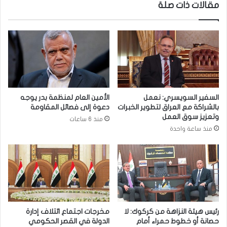
مقالات ذات صلة
ا
ا
ب
ت
ك
:
ع
ح
ل
م
ى
ل
ا
ة
ل
ل
ف
ت
السفير السويسري: نعمل
الأمين العام لمنظمة بدر يوجه
ي
و
بالشراكة مع العراق لتطوير الخبرات
دعوة إلى فصائل المقاومة
س
ز
وتعزيز سوق العمل
منذ 6 ساعات
ب
ي
منذ ساعة واحدة
و
ع
ك
3
.
3
م
ل
ا
ي
رئيس هيئة النزاهة من كركوك: لا
مخرجات اجتماع ائتلاف إدارة
ي
حصانة أو خطوط حمراء أمام
الدولة في القصر الحكومي