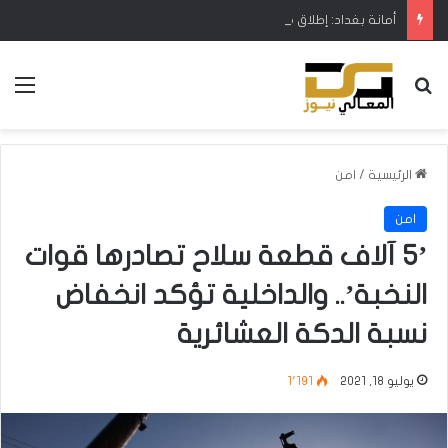
أمانة بغداد: إطلاق مشروع متكامل لتطوير إدارة النفايات بالتعاون مع البنك الدولي
بحث عن
الق
الرئيسية
/
امن
امن
’5 آلاف قطعة سلاح تصادرها قوات
النخبة’.. والداخلية تؤكد انخفاض
نسبة الدكة العشائرية
يوليو 18, 2021
1٬191