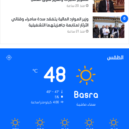
منذ 20 ساعة
وزير الموارد المائية يتفقد سدة سامراء وقناتي
الثرثار لمتابعة جاهزيتهما التشغيلية
منذ 21 ساعة
الطقس
48
℃
49º - 41º
Basra
5%
4.66 كيلومتر/ساعة
سماء صافية