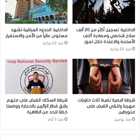
م
م
ي
ا
؟
ع
ة
الداخلية: تسجيل أكثر من 20 ألف
الداخلية: الحدود العراقية تشهد
ل
سلاح شخصي ومصادرة آلاف
مستوى عالياً من الأمن والاستقرار
ا
الأسلحة والاعتدة خلال تموز
منذ 22 ساعة
س
منذ 20 ساعة
ل
ك
ي
ة
ز
ج
ا
ج
شرطة البصرة تضبط ثلاث حاويات
شرطة السكك: القبض على متهم
ي
مهربة وتلقي القبض على
رشق قطار الزائرين بالحجارة ووضعنا
ة
متورطين
خطة للحد من الظاهرة
منذ يومين
منذ 3 أيام