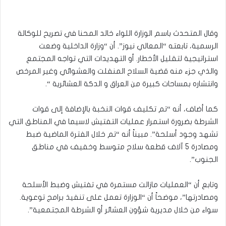
وقال المتحدث باسم الوزارة اللواء خالد المحنا في تصريح للوكالة
الرسمية، تابعته “المعالي نيوز”. أن “وزارة الداخلية وضعت
استراتيجية لتقليل الأخطار. أو التهديدات التي تواجه المجتمع
والذي جزء منه قضية السلاح المنفلت والعشوائي وغير المرخص
وانتشاره بمساحات كبيرة من العراق و الدكة العشائرية “.
كما أضاف، أنه “تم تكليف قوات النخبة بالإضافة إلى قوات
الشرطة بضرورة استمرار عمليات التفتيش لاسيما في المناطق التي
تشهد وجود أسلحة”. مبيناً أنه “تم خلال الفترة الماضية ضبط
ومصادرة 5 آلاف قطعة سلاح متوسط وخفيف في مناطق
الجنوب”.
وتابع أن “العمليات مازالت مستمرة في تفتيش وضبط الأسلحة
ومصادرتها”، موضحاً أن “الوزارة تعمل على تنفيذ برامج توعوية.
سواء من خلال مديرية شؤون العشائر أو الشرطة المجتمعية”.