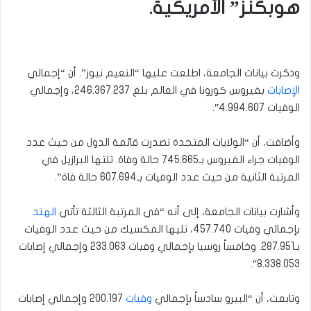
هوبكنز” الأمريكية.
وذكرت بيانات الجامعة، اطلعت عليها “النعيم نيوز”. أن “إجمالي
الإصابات
بفيروس كورونا في العالم بلغ 246.367.237، وإجمالي
الوفيات 4.994.607″.
وأضافت، أن “الولايات المتحدة تصدرت قائمة الدول من حيث عدد
الوفيات جراء الفيروس بـ745.665 حالة وفاة. تلتها البرازيل في
المرتبة الثانية من حيث عدد الوفيات بـ607.694 حالة فاة”.
وأشارت بيانات الجامعة، إلى أنه “في المرتبة الثالثة تأتي
الهند
بإجمالي وفيات 457.740، تليها المكسيك من حيث عدد الوفيات
بـ287.951. وخامساً روسيا بإجمالي وفيات 233.063 وإجمالي إصابات
8.338.053″.
وتابعت، أن “البيرو سادساً بإجمالي
وفيات
200.197 وإجمالي إصابات