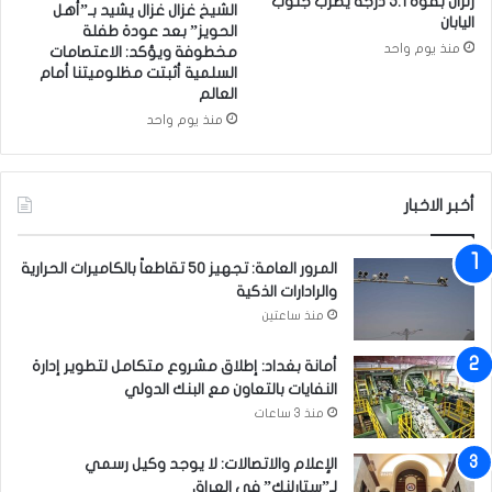
ه
زلزال بقوة 5.1 درجة يضرب جنوب
الشيخ غزال غزال يشيد بـ”أهل
ش
اليابان
ذ
الحويز” بعد عودة طفلة
ا
ا
منذ يوم واحد
مخطوفة ويؤكد: الاعتصامات
ك
ا
السلمية أثبتت مظلوميتنا أمام
ل
العالم
ل
و
س
منذ يوم واحد
ا
ب
ل
ب
ا
؟
أخبر الاخبار
خ
ت
ل
المرور العامة: تجهيز 50 تقاطعاً بالكاميرات الحرارية
ا
والرادارات الذكية
ف
منذ ساعتين
ا
ت
أمانة بغداد: إطلاق مشروع متكامل لتطوير إدارة
النفايات بالتعاون مع البنك الدولي
منذ 3 ساعات
الإعلام والاتصالات: لا يوجد وكيل رسمي
لـ”ستارلنك” في العراق