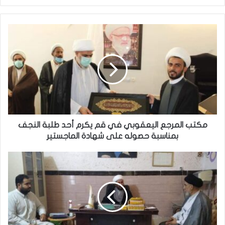
م
ك
ت
ب
ا
ل
م
ر
ج
ع
مكتب المرجع اليعقوبي في قم يكرم أحد طلبة النجف
ا
بمناسبة حصوله على شهادة الماجستير
ل
ي
’
ع
ل
ق
إ
و
ع
ب
د
ي
ا
ف
د