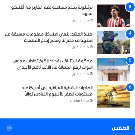
ج
ل
برشلونة يجدد مساعيه لضم ألفاريز من أتلتيكو
س
إ
مدريد
ت
م
منذ ساعتين
ي
ا
ر
م
هيئة الحشد: ننفي امتلاكنا معلومات مسبقة عن
ا
استهداف مقراتنا وعدم إبلاغ القطعات
ل
منذ ساعتين
ص
ا
محكمة استئناف بغداد/ الكرخ تخاطب مجلس
د
النواب لرفع الحصانة عن النائب ناظم الأسدي
ق
منذ ساعتين
(
ع
الصادرات النفطية العراقية إلى أمريكا عند
)
مستويات الصفر للأسبوع السادس توالياً
منذ 3 ساعات
الطقس