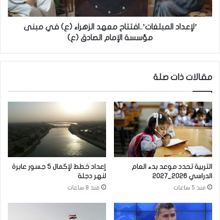
ي
ا
ق
ل
م
م
’لإعداد المبلغات’..افتتاح معهد الزهراء (ع) في مبنى
ي
ب
مؤسسة الإمام الصادق (ع)
ك
ل
ر
غ
م
ا
مقالات ذات صلة
أ
ت
ح
’
د
.
ط
.
ل
ا
ب
ف
ة
ت
ا
ت
ل
ا
التربية تحدد موعد بدء العام
إعداد خطط لإكمال 5 جسور عابرة
ن
ح
الدراسي 2026_2027
لنهر دجلة
ج
م
منذ 5 ساعات
منذ 8 ساعات
ف
ع
ب
ه
م
د