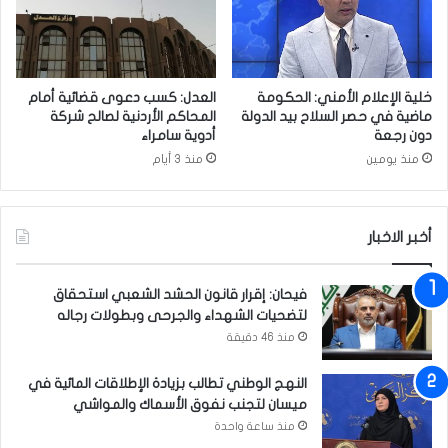
ن
ا
ا
ل
س
ز
ب
ه
ة
ر
خلية الإعلام الأمني: الحكومة
العدل: كسب دعوى قضائية أمام
ح
ا
ماضية في حصر السلاح بيد الدولة
المحاكم الأردنية لصالح شركة
ص
ء
دون رجعة
أدوية سامراء
و
(
منذ يومين
منذ 3 أيام
ل
ع
ه
)
ع
ف
ل
ي
أخبر الاخبار
ى
م
ش
ب
فيحان: إقرار قانون الحشد الشعبي استحقاق
ه
ن
لتضحيات الشهداء والجرحى وبطولات رجاله
ا
ى
د
منذ 46 دقيقة
م
ة
ؤ
ا
س
النهج الوطني تطالب بزيادة الإطلاقات المائية في
ل
س
ميسان لتجنب نفوق الأسماك والمواشي
م
ة
منذ ساعة واحدة
ا
ا