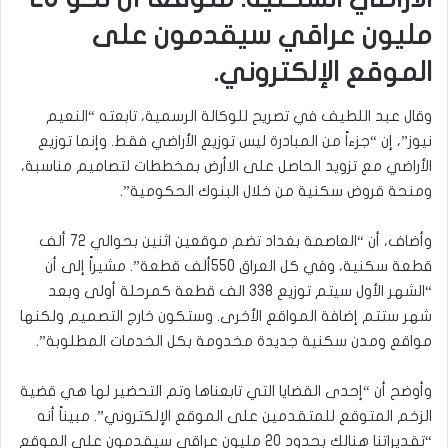
مليون عراقي سيقدمون على
الموقع الإلكتروني.
وقال عبد اللطيف في تصريح للوكالة الرسمية، تابعته “النعيم
نيوز”، إن “جزءاً من المبادرة ليس توزيع الأراضي فقط. وإنما توزيع
الأراضي مع تزويد الحاصل على الاأرض بمخططات لتصاميم مناسبة،
ومنحة قروض سكنية من خلال البنوك الحكومية”.
وأضاف، أن “العاصمة بغداد تضم موقعين اثنين بحوالي 72 ألف
قطعة سكنية، وفي كل العراق 550ألف قطعة”. مشيراً إلى أن
“الشهر الأول سيتم توزيع 338 الف قطعة كمرحلة أولى وبعد
شهر ستتم إضافة المواقع الأخرى. وستكون خارج التصميم ولكنها
مواقع ومدن سكنية جديدة مخدومة بكل الخدمات المطلوبة”.
وأوضح أن “إحدى القضايا التي تابعناها وتم التحضير لها هي قضية
الزخم المتوقع للمتقدمين على الموقع الإلكتروني”. مبيناً أنه
“تقديراتنا هنالك بحدود 20 مليون عراقي سيقدمون على الموقع