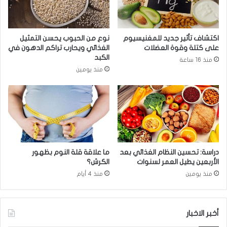
ل
ز
ر
ر
ئ
ا
اكتشاف تأثير جديد للمغنيسيوم
نوع من الحبوب يحسن التمثيل
ي
ء
على كتلة وقوة العضلات
الغذائي ويحارب تراكم الدهون في
س
ي
الكبد
منذ 16 ساعة
ا
ن
منذ يومين
ل
ا
ب
ق
و
ش
ل
م
ن
س
د
ت
ي
ج
ب
د
دراسة: تحسين النظام الغذائي بعد
ما علاقة قلة النوم بظهور
ف
ا
الأربعين يطيل العمر لسنوات
الكرش؟
ي
ت
منذ يومين
منذ 4 أيام
ر
ا
و
ل
س
أ
"
ح
أخبر الاخبار
ك
د