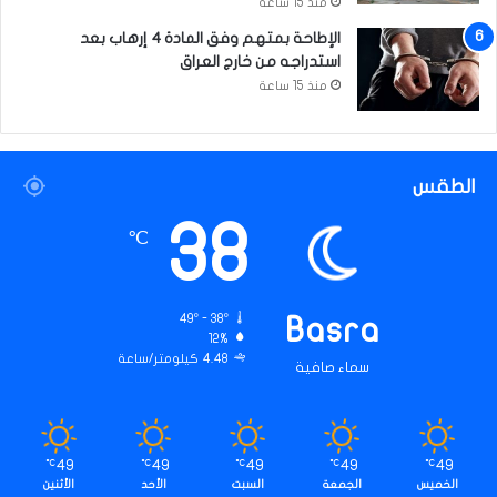
منذ 15 ساعة
الإطاحة بمتهم وفق المادة 4 إرهاب بعد
استدراجه من خارج العراق
منذ 15 ساعة
الطقس
38
℃
49º - 38º
Basra
12%
4.48 كيلومتر/ساعة
سماء صافية
49
49
49
49
49
℃
℃
℃
℃
℃
الخميس
الجمعة
السبت
الأحد
الأثنين