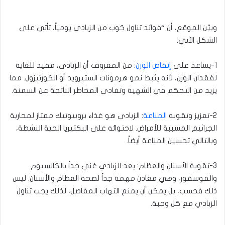
وبيّن الموقع، أن “فوائد تناول كوب من الزبادي يومياً، تأتي على
الشكل الآتي:
1-يساعد على
إنقاص الوزن
: من المعروف أن الزبادى، مفيد للغاية
لفقدان الوزن، لأنه يثبط نمو هرمونات الستيرويد أو الكورتيزول. مما
يزيد من التحكم في الشهية وتفادى المخاطر الناتجة عن السمنة.
2-تعزيز وتقوية
المناعة
: الزبادى هو غذاء بروبيوتيك ممتاز لمحاربة
الجراثيم المسببة للأمراض. لاحتوائه على البكتيريا الحية النشطة،
وبالتالي تحسين المناعة أيضاً.
3-تقوية الأسنان والعظام: يعد الزبادي غني جداً بالكالسيوم
والفوسفور، وهي معادن مهمة جداً لصحة العظام والأسنان. ليس
ذلك فحسب، بل يمكن أن يمنع التهاب المفاصل، لذلك يجب تناول
الزبادي مع كل وجبة.