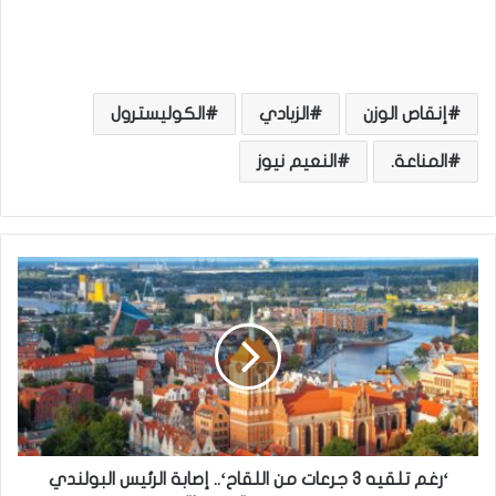
إنقاص الوزن
الزبادي
الكوليسترول
المناعة.
النعيم نيوز
‘
ر
غ
م
ت
ل
ق
ي
ه
3
‘رغم تلقيه 3 جرعات من اللقاح‘.. إصابة الرئيس البولندي