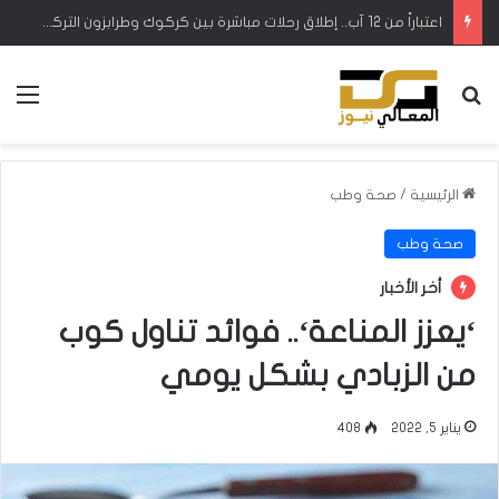
اعتباراً من 12 آب.. إطلاق رحلات مباشرة بين كركوك وطرابزون التركية
بحث عن
الق
الرئيسية
/
صحة وطب
صحة وطب
أخر الأخبار
‘يعزز المناعة‘.. فوائد تناول كوب
من الزبادي بشكل يومي
يناير 5, 2022
408