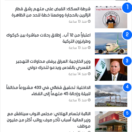
و
ا
شرطة السكك: القبض على متهم رشق قطار
ر
ث
الزائرين بالحجارة ووضعنا خطة للحد من الظاهرة
و
ف
ن
منذ 13 ساعة
ي
ا
ا
"
ل
اعتباراً من 12 آب.. إطلاق رحلات مباشرة بين كركوك
ب
وطرابزون التركية
ل
منذ 13 ساعة
ا
د
وزير الخارجية: العراق يرفض محاولات التهجير
القسري بالقدس ويدعو لتحرك دولي
منذ 14 ساعة
الداخلية: تحقيق قضائي في 433 مشروعاً مخالفاً
للبيئة وإحالة 45 متهماً إلى القضاء
منذ 15 ساعة
النائبة ابتسام الهلالي: مجلس النواب سيناقش مع
وزير المالية أسباب تأخر صرف رواتب أكثر من مليون
موظف