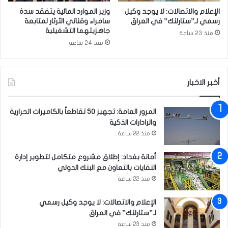
ي
ي
الإعلام والاتصالات: لا يوجد وكيل
وزير الموارد المائية يتفقد سدة
ي
ا
رسمي لـ”ستارلنك” في العراق
سامراء وقناتي الثرثار لمتابعة
ن
ل
جاهزيتهما التشغيلية
منذ 23 ساعة
خ
خ
منذ 24 ساعة
ل
م
ا
ي
ل
س
أخبر الاخبار
ع
ا
ي
ل
د
م
المرور العامة: تجهيز 50 تقاطعاً بالكاميرات الحرارية
ا
ق
والرادارات الذكية
ل
ب
منذ 22 ساعة
ا
ل
ض
أمانة بغداد: إطلاق مشروع متكامل لتطوير إدارة
ح
النفايات بالتعاون مع البنك الدولي
ى
منذ 22 ساعة
الإعلام والاتصالات: لا يوجد وكيل رسمي
لـ”ستارلنك” في العراق
منذ 23 ساعة