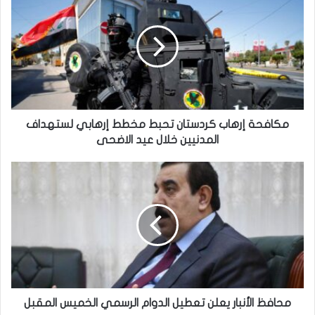
ك
ا
ف
ح
ة
إ
ر
ه
ا
مكافحة إرهاب كردستان تحبط مخطط إرهابي لستهداف
ب
المدنيين خلال عيد الاضحى
ك
ر
م
د
ح
س
ا
ت
ف
ا
ظ
ن
ا
ت
ل
ح
أ
ب
ن
ط
ب
محافظ الأنبار يعلن تعطيل الدوام الرسمي الخميس المقبل