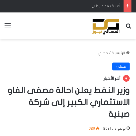
أمانة بغداد: إطلاق مشروع متكامل لتطوير إدارة النفايات بالتعاون مع البنك الدولي
بحث عن
الق
الرئيسية
/
محلي
محلي
أخر الأخبار
وزير النفط يعلن احالة مصفى الفاو
الاستثماري الكبير إلى شركة
صينية
يوليو 13, 2021
1٬020