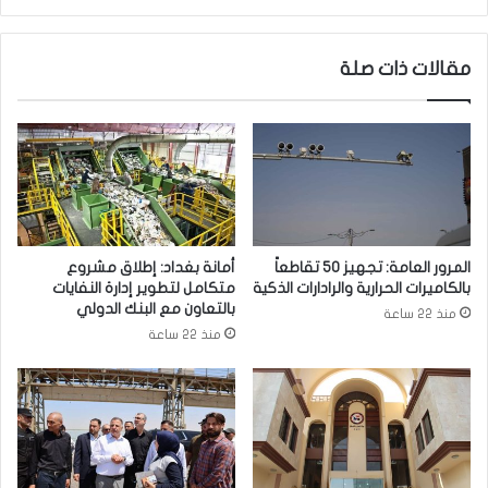
م
ا
خ
ر
ط
ي
مقالات ذات صلة
ط
ع
إ
ل
ر
ن
ه
ت
ا
ع
ب
ط
ي
ي
ل
ل
س
ا
المرور العامة: تجهيز 50 تقاطعاً
أمانة بغداد: إطلاق مشروع
ت
ل
بالكاميرات الحرارية والرادارات الذكية
متكامل لتطوير إدارة النفايات
ه
د
بالتعاون مع البنك الدولي
منذ 22 ساعة
د
و
منذ 22 ساعة
ا
ا
ف
م
ا
ا
ل
ل
م
ر
د
س
ن
م