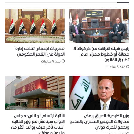
ر
.
ب
ا
ل
ل
ا
ش
ء
ر
ط
ة
ا
رئيس هيئة النزاهة من كركوك: لا
مخرجات اجتماع ائتلاف إدارة
ل
حصانة أو خطوط حمراء أمام
الدولة في القصر الحكومي
ا
تطبيق القانون
منذ 9 ساعات
ت
منذ 6 ساعات
ح
ا
د
ي
ة
ت
ع
ت
وزير الخارجية: العراق يرفض
النائبة ابتسام الهلالي: مجلس
ق
محاولات التهجير القسري بالقدس
النواب سيناقش مع وزير المالية
ل
ويدعو لتحرك دولي
أسباب تأخر صرف رواتب أكثر من
مليون موظف
أ