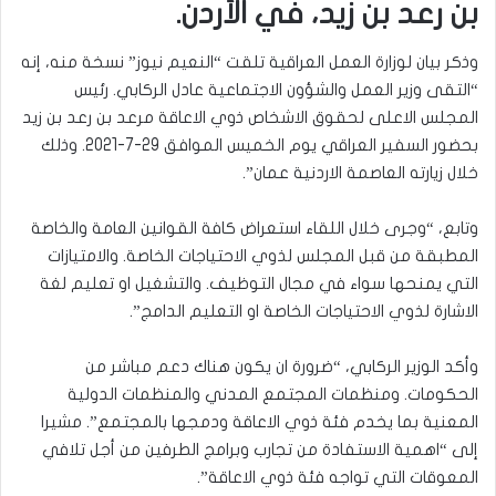
بن رعد بن زيد، في الأردن.
وذكر بيان لوزارة العمل العراقية تلقت “النعيم نيوز” نسخة منه، إنه
“التقى وزير العمل والشؤون الاجتماعية عادل الركابي. رئيس
المجلس الاعلى لحقوق الاشخاص ذوي الاعاقة مرعد بن رعد بن زيد
بحضور السفير العراقي يوم الخميس الموافق 29-7-2021. وذلك
خلال زيارته العاصمة الاردنية عمان”.
وتابع، “وجرى خلال اللقاء استعراض كافة القوانين العامة والخاصة
المطبقة من قبل المجلس لذوي الاحتياجات الخاصة. والامتيازات
التي يمنحها سواء في مجال التوظيف. والتشغيل او تعليم لغة
الاشارة لذوي الاحتياجات الخاصة او التعليم الدامج”.
وأكد الوزير الركابي، “ضرورة ان يكون هناك دعم مباشر من
الحكومات. ومنظمات المجتمع المدني والمنظمات الدولية
المعنية بما يخدم فئة ذوي الاعاقة ودمجها بالمجتمع”. مشيرا
إلى “اهمية الاستفادة من تجارب وبرامج الطرفين من أجل تلافي
المعوقات التي تواجه فئة ذوي الاعاقة”.