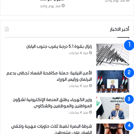
منذ يوم واحد
م
منذ يوم واحد
ر
أ
ة
أخبر الاخبار
ف
ي
ب
زلزال بقوة 5.1 درجة يضرب جنوب اليابان
غ
منذ 4 ساعات
د
ا
د
الأمن النيابية: حملة مكافحة الفساد تحظى بدعم
البرلمان ورئيس الوزراء
منذ 4 ساعات
وزير الكهرباء يطلق المنصة الإلكترونية لشؤون
المواطنين والموظفين والشكاوى
منذ 4 ساعات
شرطة البصرة تضبط ثلاث حاويات مهربة وتلقي
القبض على متورطين