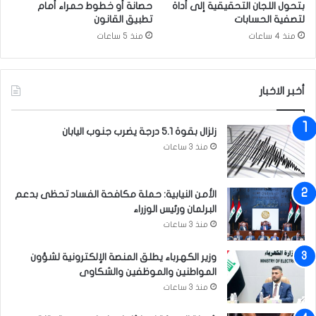
ل
بتحول اللجان التحقيقية إلى أداة
حصانة أو خطوط حمراء أمام
ش
لتصفية الحسابات
تطبيق القانون
ا
منذ 4 ساعات
منذ 5 ساعات
م
ل
ة
أخبر الاخبار
ف
ي
ا
زلزال بقوة 5.1 درجة يضرب جنوب اليابان
ل
منذ 3 ساعات
ع
ر
ا
الأمن النيابية: حملة مكافحة الفساد تحظى بدعم
ق
البرلمان ورئيس الوزراء
’
منذ 3 ساعات
وزير الكهرباء يطلق المنصة الإلكترونية لشؤون
المواطنين والموظفين والشكاوى
منذ 3 ساعات