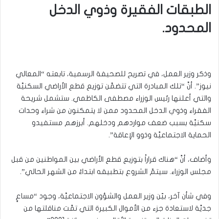
الطبقات الفقيرة وذوي الدخل
المحدود.
وذكر وزير العمل، في تصريح للصحيفة الرسمية، تابعته “المعالي
نيوز”. أنَّ “تلك المبادرة التي تتضمَّن توزيع قطع الأراضي السكنيَّة
والتي أعلنها رئيس الوزراء مصطفى الكاظمي. ستشمل شريحة
الفقراء وذوي الدخل المحدود ممن لا يتمكنون من شراء وحدات
سكنيَّة بسبب ضعف مواردهم ودخلهم. أبرزهم مستفيدو
الحماية الاجتماعيَّة وذوو الإعاقة”.
وأضاف، أنَّ “هناك قراراً بتوزيع قطع الأراضي بين المواطنين من قبل
مجلس الوزراء. سيتمّ الشروع بتطبيقه ابتداءً من الشهر الحالي”.
وفي شأن آخر، بيّن وزير العمل والشؤون الاجتماعيَّة، وجود “مساعٍ
جديَّة لاستعادة جزء من الأموال الكبيرة التي تمَّت مناقلتها من