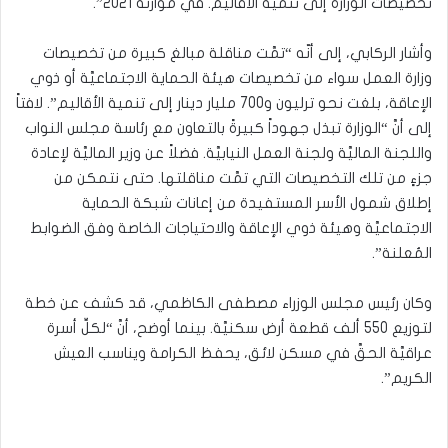
تخصيصات الوزارة إلى تنمية الأقاليم. في موازنة 2021”.
وأشار الركابي، إلى أنّه “تمَّت مناقلة مبالغ كبيرة من تخصيصات
وزارة العمل سواء من تخصيصات هيئة الحماية الاجتماعيَّة أو ذوي
الإعاقة، بلغت نحو ترليون و700 مليار دينار إلى تنمية الأقاليم”. لافتاً
إلى أنَّ “الوزارة تبذل جهوداً كبيرةً بالتعاون مع رئاسة مجلس النواب
واللجنة الماليَّة ولجنة العمل النيابيَّة. فضلاً عن وزير الماليَّة لإعادة
جزءٍ من تلك التخصيصات التي تمَّت مناقلتها. حتى نتمكن من
إطلاق شمول الأسر المستفيدة من إعانات شبكة الحماية
الاجتماعيَّة وهيئة ذوي الإعاقة والاحتياجات الخاصة وفق الضوابط
المُعلنة”.
وكان رئيس مجلس الوزراء مصطفى الكاظمي، قد كشف عن خطة
لتوزيع 550 ألف قطعة أرض سكنيَّة. بينما أوضح، أنَّ “لكلِّ أسرة
عراقيَّة الحقَّ في مسكن لائق، يحفظ الكرامة ويناسب العيش
الكريم”.