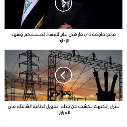
:
ف
ا
ج
ع
ة
صالح: فاجعة ذي قار هي نتاج الفساد المستحكم وسوء
ذ
الإدارة
ي
ق
ج
ا
ن
ر
ر
ه
ا
ي
ل
ن
إ
ت
ل
ا
ك
ج
ت
ا
ر
جنرال إلكتريك تكشف عن خطة ’تحويل الطاقة الشاملة في
ل
ي
العراق’
ف
ك
س
ت