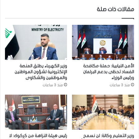
ا
ك
مقالات ذات صلة
د
ش
ا
ف
ل
ع
م
ن
س
خ
ت
ط
ح
ة
ك
’
م
ت
الأمن النيابية: حملة مكافحة
وزير الكهرباء يطلق المنصة
و
ح
الفساد تحظى بدعم البرلمان
الإلكترونية لشؤون المواطنين
س
و
ورئيس الوزراء
والموظفين والشكاوى
و
ي
منذ 3 ساعات
منذ 3 ساعات
ء
ل
ا
ا
ل
ل
إ
ط
د
ا
ا
ق
ر
ة
ة
ا
وزير التعليم وكالة: لن نسمح
رئيس هيئة النزاهة من كركوك: لا