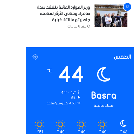
وزير الموارد المائية يتفقد سدة
سامراء وقناتي الثرثار لمتابعة
جاهزيتهما التشغيلية
منذ 6 ساعات
الطقس
44
℃
44º - 40º
Basra
6%
4.58 كيلومتر/ساعة
سماء صافية
51
49
49
49
43
℃
℃
℃
℃
℃