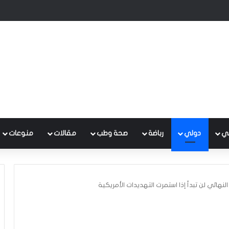
وع متكامل لتطوير إدارة النفايات بالتعاون مع البنك الدولي
ي
دولي
رباضة
صحة وطب
مقالات
منوعات
النهائي لن تبدأ إذا استمرت التهديدات الأمريكية