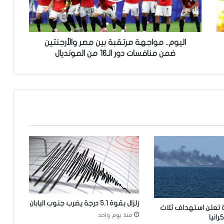
.
م
و
ا
اليوم.. مواجهة مرتقبة بين مصر والأرجنتين
ج
ضمن منافسات دور الـ16 من المونديال
ه
ة
م
ر
ت
ق
ب
ة
ب
ي
ن
م
ص
ر
زلزال بقوة 5.1 درجة يضرب جنوب اليابان
ة تعلن استهداف ثلاث
و
منذ يوم واحد
انيا
ا