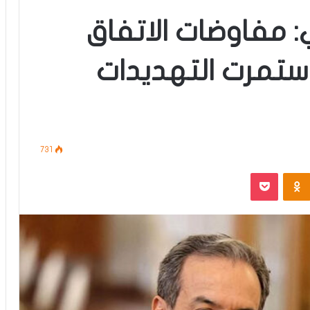
ني: مفاوضات الاتفاق
 استمرت التهديدات
731
‫Pocket
Odnoklassniki