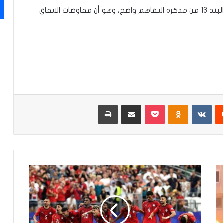
وقال عراقجي، في تصريح تابعته “المعالي نيوز”، إن “البند 13 من مذكرة التفاهم واضح، وهو أن مفاوضات الاتفاق
‏Reddit
‏VKontakte
Odnoklassniki
‫Pocket
مشاركة عبر البريد
طباعة
ا
ل
ي
و
م
.