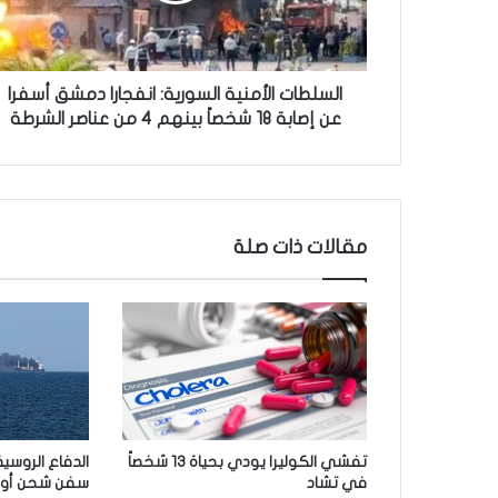
ت
ا
ل
أ
السلطات الأمنية السورية: انفجارا دمشق أسفرا
م
عن إصابة 18 شخصاً بينهم 4 من عناصر الشرطة
ن
ي
ة
ا
ل
مقالات ذات صلة
س
و
ر
ي
ة
:
ا
ن
ف
تفشي الكوليرا يودي بحياة 13 شخصاً
الدفاع الروسي
ج
في تشاد
سفن شحن أوكر
ا