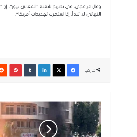
النهائي لن تبدأ، إذا استمرت تهديدات أمريكا“.
فيسبوك
‫X
لينكدإن
‏Tumblr
بينتيريست
شاركها
ا
ل
س
ل
ط
ا