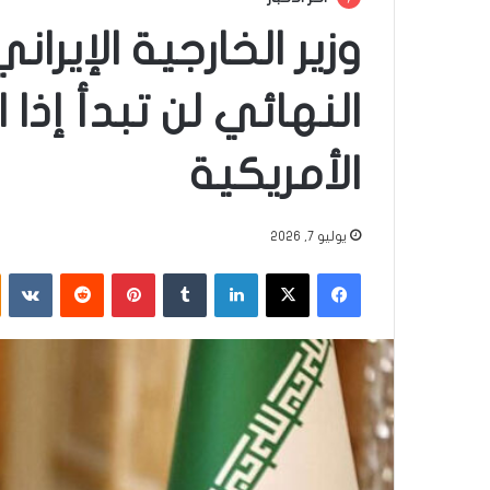
وزير الخارجية الإيرا
النهائي لن تبدأ إذا
الأمريكية
يوليو 7, 2026
فيسبوك
‫X
لينكدإن
‏Tumblr
بينتيريست
‏Reddit
‏VKontakte