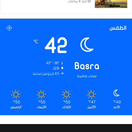
منذ 4 ساعات
الطقس
42
℃
43º - 36º
Basra
22%
6.5 كيلومتر/ساعة
سماء صافية
50
50
50
47
43
℃
℃
℃
℃
℃
الأحد
الأثنين
الثلاثاء
الأربعاء
الخميس