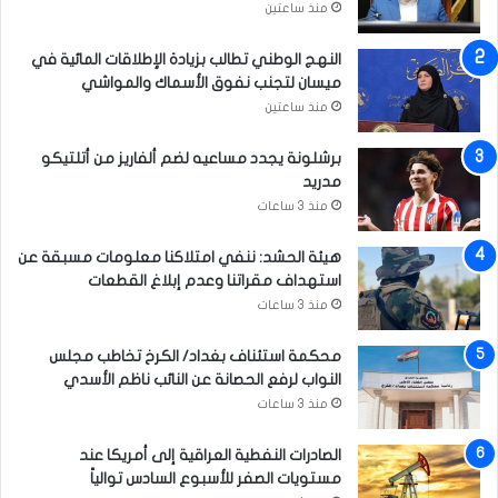
منذ ساعتين
ب
ل
النهج الوطني تطالب بزيادة الإطلاقات المائية في
و
ميسان لتجنب نفوق الأسماك والمواشي
ف
ي
منذ ساعتين
س
ب
برشلونة يجدد مساعيه لضم ألفاريز من أتلتيكو
و
مدريد
ك
منذ 3 ساعات
و
غ
هيئة الحشد: ننفي امتلاكنا معلومات مسبقة عن
و
استهداف مقراتنا وعدم إبلاغ القطعات
غ
منذ 3 ساعات
ل
محكمة استئناف بغداد/ الكرخ تخاطب مجلس
النواب لرفع الحصانة عن النائب ناظم الأسدي
منذ 3 ساعات
الصادرات النفطية العراقية إلى أمريكا عند
مستويات الصفر للأسبوع السادس توالياً