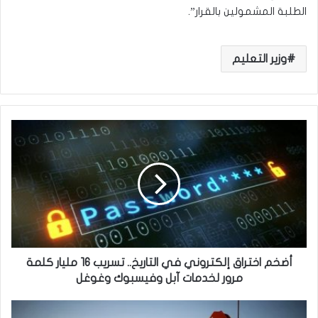
الطلبة المشمولين بالقرار”.
وزير التعليم
أ
ض
خ
م
ا
خ
ت
ر
ا
ق
أضخم اختراق إلكتروني في التاريخ.. تسريب 16 مليار كلمة
إ
مرور لخدمات آبل وفيسبوك وغوغل
ل
ك
ا