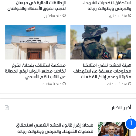
استحقاق لتضحيات الشهداء
الإطلاقات المائية في ميسان
6
ل
والجرحى وبطولات رجاله
لتجنب نفوق الأسماك والمواشي
م
ل
منذ ساعتين
منذ ساعتين
ل
أ
ي
س
ا
ب
ر
و
ك
ع
ل
ا
م
ل
ة
ث
هيئة الحشد: ننفي امتلاكنا
محكمة استئناف بغداد/ الكرخ
م
ا
معلومات مسبقة عن استهداف
تخاطب مجلس النواب لرفع الحصانة
ر
ل
مقراتنا وعدم إبلاغ القطعات
عن النائب ناظم الأسدي
و
ث
منذ 3 ساعات
منذ 3 ساعات
ر
ل
خ
أخبر الاخبار
د
م
ا
فيحان: إقرار قانون الحشد الشعبي استحقاق
ت
لتضحيات الشهداء والجرحى وبطولات رجاله
آ