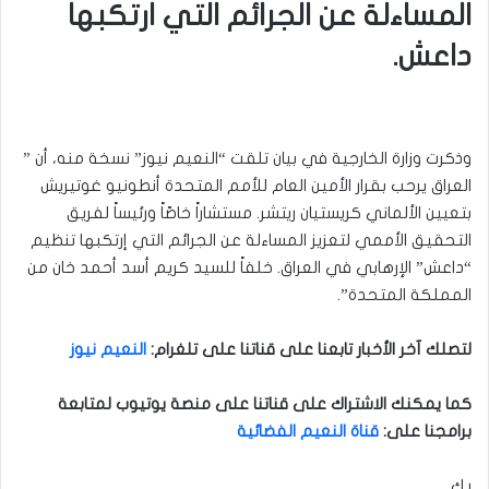
المساءلة عن الجرائم التي ارتكبها
داعش.
وذكرت وزارة الخارجية في بيان تلقت “النعيم نيوز” نسخة منه، أن ”
العراق يرحب بقرار الأمين العام للأمم المتحدة أنطونيو غوتيريش
بتعيين الألماني كريستيان ريتشر. مستشاراً خاصّاً ورئيساً لفريق
التحقيق الأممي لتعزيز المساءلة عن الجرائم التي إرتكبها تنظيم
“داعش” الإرهابي في العراق. خلفاً للسيد كريم أسد أحمد خان من
المملكة المتحدة”.
لتصلك آخر الأخبار تابعنا على قناتنا على تلغرام
:
النعيم نيوز
كما يمكنك الاشتراك على قناتنا على منصة يوتيوب لمتابعة
برامجنا على
:
قناة النعيم الفضائية
ر.ك