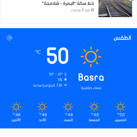
خط سكة “البصرة – شلامجة”
منذ 3 ساعات
الطقس
50
℃
50º - 41º
Basra
5%
7.32 كيلومتر/ساعة
سماء صافية
48
49
49
49
50
℃
℃
℃
℃
℃
الخميس
الجمعة
السبت
الأحد
الأثنين