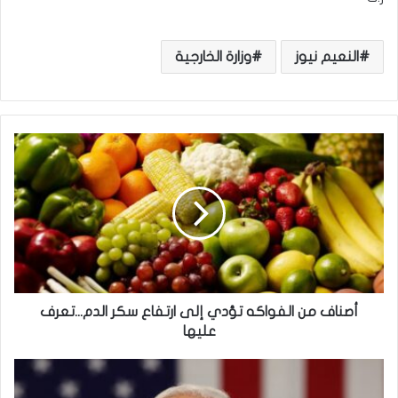
النعيم نيوز
وزارة الخارجية
أ
ص
ن
ا
ف
م
ن
ا
ل
ف
أصناف من الفواكه تؤدي إلى ارتفاع سكر الدم...تعرف
و
عليها
ا
ك
‘
ه
ل