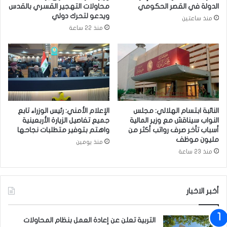
ي
الدولة في القصر الحكومي
محاولات التهجير القسري بالقدس
.
ر
ويدعو لتحرك دولي
منذ ساعتين
ت
ت
منذ 22 ساعة
ع
ك
ر
ش
ف
ف
ع
ع
ل
ن
ي
ع
ه
ز
ا
م
النائبة ابتسام الهلالي: مجلس
الإعلام الأمني: رئيس الوزراء تابع
ب
النواب سيناقش مع وزير المالية
جميع تفاصيل الزيارة الأربعينية
ا
أسباب تأخر صرف رواتب أكثر من
واهتم بتوفير متطلبات نجاحها
ي
مليون موظف
منذ يومين
د
منذ 23 ساعة
ن
ع
ق
أخبر الاخبار
د
ق
م
التربية تعلن عن إعادة العمل بنظام المحاولات
ة