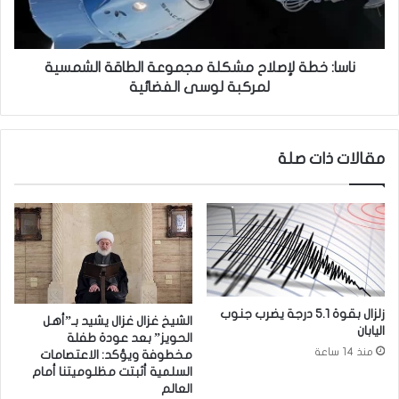
ص
ط
ا
ة
ب
ل
ة
إ
ناسا: خطة لإصلاح مشكلة مجموعة الطاقة الشمسية
ب
ص
لمركبة لوسى الفضائية
ت
ل
ك
ا
ي
ح
مقالات ذات صلة
س
م
ا
ش
ت
ك
ا
ل
ل
ة
ث
م
د
ج
ى
م
.
و
زلزال بقوة 5.1 درجة يضرب جنوب
الشيخ غزال غزال يشيد بـ”أهل
.
ع
اليابان
الحويز” بعد عودة طفلة
ة
منذ 14 ساعة
مخطوفة ويؤكد: الاعتصامات
ا
السلمية أثبتت مظلوميتنا أمام
ل
العالم