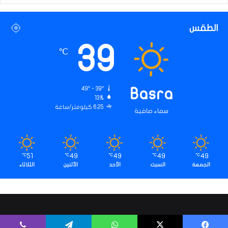
الطقس
39
℃
49º - 39º
Basra
13%
6.25 كيلومتر/ساعة
سماء صافية
51
49
49
49
49
℃
℃
℃
℃
℃
الجمعة
السبت
الأحد
الأثنين
الثلاثاء