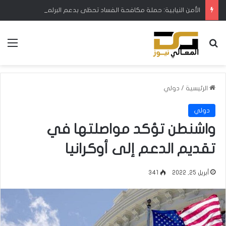
الأمن النيابية: حملة مكافحة الفساد تحظى بدعم البرلمان ورئيس الوزراء
بحث عن
الق
الرئيسية
/
دولي
دولي
واشنطن تؤكد مواصلتها في
تقديم الدعم إلى أوكرانيا
أبريل 25, 2022
341