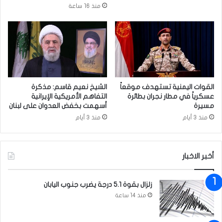
ط
منذ 16 ساعة
ا
ق
ة
ا
ل
ش
م
س
القوات اليمنية تستهدف موقعاً
الشيخ نعيم قاسم: مذكرة
ي
عسكرياً في مطار نجران بطائرة
التفاهم الأمريكية الإيرانية
مسيرة
أسهمت بخفض العدوان على لبنان
ة
ل
منذ 3 أيام
منذ 3 أيام
م
ر
ك
أخبر الاخبار
ب
ة
ل
زلزال بقوة 5.1 درجة يضرب جنوب اليابان
و
منذ 14 ساعة
س
ى
ا