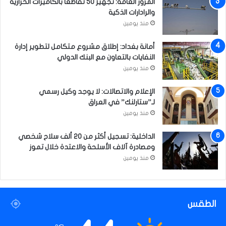
المرور العامة: تجهيز 50 تقاطعاً بالكاميرات الحرارية
ا
والرادارات الذكية
ل
منذ يومين
ش
ه
أمانة بغداد: إطلاق مشروع متكامل لتطوير إدارة
ر
النفايات بالتعاون مع البنك الدولي
ا
منذ يومين
ل
ف
الإعلام والاتصالات: لا يوجد وكيل رسمي
ا
لـ”ستارلنك” في العراق
ئ
منذ يومين
ت
الداخلية: تسجيل أكثر من 20 ألف سلاح شخصي
ومصادرة آلاف الأسلحة والاعتدة خلال تموز
منذ يومين
الطقس