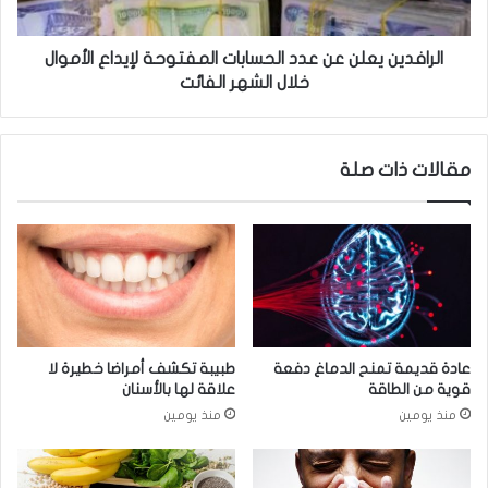
ل
ن
ط
ي
ا
ع
الرافدين يعلن عن عدد الحسابات المفتوحة لإيداع الأموال
ز
ل
خلال الشهر الفائت
ج
ن
.
ع
.
ن
مقالات ذات صلة
م
ع
ف
د
ي
د
د
ا
ل
ل
ل
ح
ع
س
ظ
ا
ا
ب
عادة قديمة تمنح الدماغ دفعة
طبيبة تكشف أمراضا خطيرة لا
م
ا
قوية من الطاقة
علاقة لها بالأسنان
ت
منذ يومين
منذ يومين
ا
ل
م