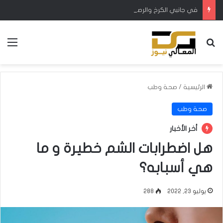
في جانبي الكرخ والرصافة.. نصب محطات صندوقية لمعالجة اختناقات الكهرباء
بحث عن
الق
الرئيسية
/
صحة وطب
صحة وطب
أخر الأخبار
هل اضطرابات الشم خطيرة و ما
هي أسبابه؟
يوليو 23, 2022
288