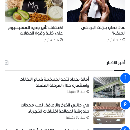
ف
ت
و
ح
ة
لماذا نصاب بنزلات البرد في
اكتشاف تأثير جديد للمغنيسيوم
ل
الصيف؟
على كتلة وقوة العضلات
إ
منذ 3 أيام
منذ 4 أيام
ي
د
ا
ع
أخبر الاخبار
ا
ل
أمانة بغداد تتجه لخصخصة قطاع النفايات
أ
واستثماره خلال المرحلة المقبلة
م
و
منذ 18 دقيقة
ا
ل
في جانبي الكرخ والرصافة.. نصب محطات
خ
صندوقية لمعالجة اختناقات الكهرباء
ل
منذ 36 دقيقة
ا
ل