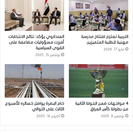
ر
س
ف
ن
غ
و
ن
ا
ي
ت
و
’
التربية تعتزم افتتاح مدرسة
المندلاوي يؤكد: نتائج الانتخابات
ت
.
مهنية للطلبة المتميزين
أفرزت مسؤوليات مضاعفة على
س
.
القوى السياسية
مايو 17, 2026
م
ا
نوفمبر 15, 2025
ح
ل
ل
م
ه
ا
ب
ل
ا
ي
ل
ة
ع
ا
و
ل
4 مواجهات ضمن الجولة الثانية
خام البصرة يواصل خسائره للأسبوع
د
ن
من بطولة كأس العراق
الثالث على التوالي
ة
ي
نوفمبر 8, 2025
أكتوبر 18, 2025
ا
ب
ي