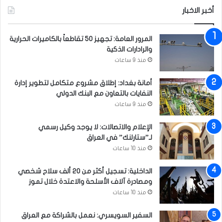
ة
أخبر الاخبار
:
ح
المرور العامة: تجهيز 50 تقاطعاً بالكاميرات الحرارية
ر
والرادارات الذكية
ا
منذ 9 ساعات
ك
ج
د
أمانة بغداد: إطلاق مشروع متكامل لتطوير إدارة
ي
النفايات بالتعاون مع البنك الدولي
د
منذ 9 ساعات
ب
ا
الإعلام والاتصالات: لا يوجد وكيل رسمي
ت
لـ”ستارلنك” في العراق
ج
منذ 10 ساعات
ا
ه
الداخلية: تسجيل أكثر من 20 ألف سلاح شخصي
ت
ومصادرة آلاف الأسلحة والاعتدة خلال تموز
ث
منذ 10 ساعات
ب
ي
السفير السويسري: نعمل بالشراكة مع العراق
ت