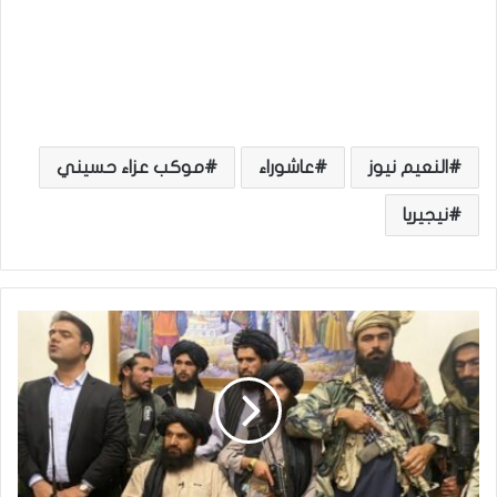
النعيم نيوز
عاشوراء
موكب عزاء حسيني
نيجيريا
"
ط
ا
ل
ب
ا
ن
"