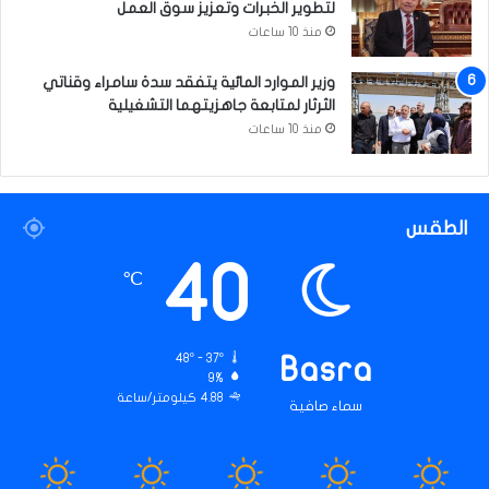
لتطوير الخبرات وتعزيز سوق العمل
أ
منذ 10 ساعات
ص
ح
وزير الموارد المائية يتفقد سدة سامراء وقناتي
ا
الثرثار لمتابعة جاهزيتهما التشغيلية
ب
ا
منذ 10 ساعات
ل
ع
ق
و
الطقس
د
40
℃
48º - 37º
Basra
9%
4.88 كيلومتر/ساعة
سماء صافية