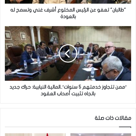
ت
ع
"طالبان" تعفو عن الرئيس المخلوع أشرف غني وتسمح له
ف
بالعودة
و
ع
’
ن
م
ا
م
ل
ن
ر
ت
ئ
ت
ي
ج
س
ا
ا
و
ل
ز
’ممن تتجاوز خدمتهم 5 سنوات’..المالية النيابية: حراك جديد
م
خ
باتجاه تثبيت أصحاب العقود
خ
د
ل
م
و
ت
مقالات ذات صلة
ع
ه
أ
م
ش
5