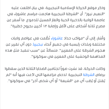
وذكر موقع الحركة الإسلامية النيجيرية، في بيان اطلعت عليه
“النعيم نيوز”. أن “الشرطة النيجيرية هاجمت مراسم عاشوراء في
عاصمة الولاية بالذخيرة الحية والغاز المسيل للدموع. ما أسفر عن
مصرع ثلاثة أشخاص على الأقل وإصابة ۱۲ آخرين بجروح خطيرة”.
وأشار، إلى أن “مواكب حداد
عاشوراء
نُظّمت في عواصم ولايات
مختلفة وبلدات رئيسية في جميع أنحاء
نيجيريا
. دون أي تقرير عن
هجوم الشرطة على المعزين”. متسائلاً عن “سبب تنفيذ مثل هذه
المداهمة الوحشية على المعزين في سوكوتو”.
وكانت الحركة، قد نشرت صوراً لجثامين الضحايا الثلاثة الذين سقطوا
برصاص
الشرطة
النيجيرية. لدحض مزاعمها التي ادّعت فيها أنه “لم
يُقتل أو يُصَب أي من “الشيعة” أو أي شخص آخر” في سوكوتو”.