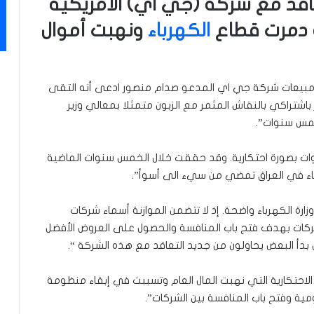
عاقد مع شركة (جي اي) الأمريكية
ة دمرت قطاع
الكهرباء
ونهبت أموال
ر مبيعات شركة جي اي المدعو صدام منصور ادعى أنه التقى
ر باشتراكي بالنقاش المثمر مع الزبون متمثلا بمعالي وزير
أن “هذه الشركة تعمل في العراق منذ 10 سنوات بصورة احتكارية. وقد حققت خلال الخمس سنوات الماضية
رباء في العراق تمضي من سيء الى أسوأ”.
ارة الكهرباء واضحة. إذ لا تتضمن الموازنة أسماء شركات
ركات بهدف فتح باب المنافسة والحصول على العروض الأفضل
 بدأ البعض يحاولون من جديد التعاقد مع هذه الشركة “.
احتكارية التي نهبت المال العام وتسببت في إبقاء منظومة
مية وفتح باب المنافسة بين الشركات”.