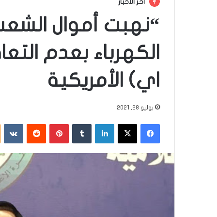
أخر الأخبار
“نهبت أموال الشعب”
الكهرباء بعدم الت
اي) الأمريكية
يوليو 28, 2021
فيسبوك
‫X
لينكدإن
‏Tumblr
بينتيريست
‏Reddit
‏VKontakte