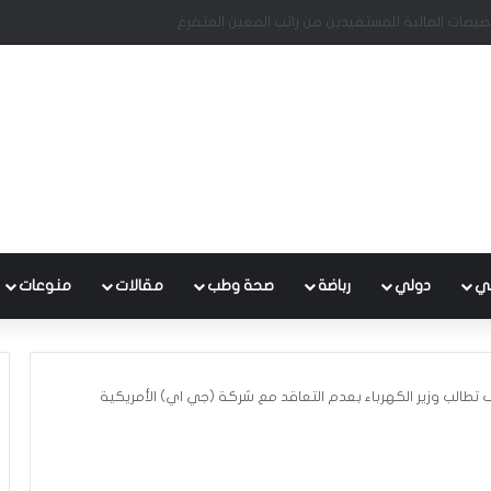
ي يبحثان الوضع المالي والاقتصادي في ظل التحديات الراهنة
ي
دولي
رباضة
صحة وطب
مقالات
منوعات
تطالب وزير الكهرباء بعدم التعاقد مع شركة (جي اي) الأمريكية