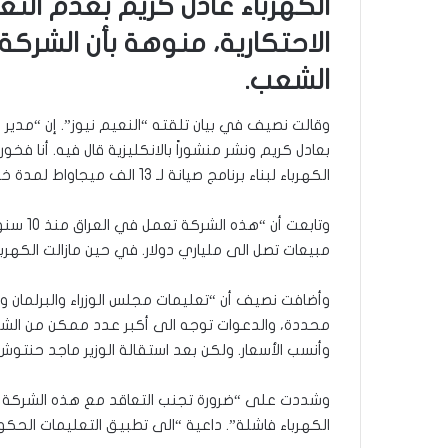
الكهرباء عادل كريم بعدم الت
الاحتكارية، منوهة بأن الشرك
الشعب.
وقالت نصيف في بيان تلقته “النعيم نيوز”. إن “مدي
بعادل كريم ونشر منشوراً بالانكليزية قال فيه. أنا فخو
الكهرباء لبناء برنامج صيانة لـ 13 الف ميجاواط لمدة خمس سنوات”.
وتابعت 
مبيعات تصل الى ملياري دولار. في حين مازالت الكه
وأضافت نصيف أن “تعليمات مجلس الوزراء والبرلمان ووز
محددة، والدعوات توجه الى أكبر عدد ممكن من الش
وأنسب الأسعار. ولكن بعد استقالة الوزير ماجد حنتوش
وشددت على “ضرورة تجنب التعاقد مع هذه الشركة ال
الكهرباء فاشلة”. داعية “الى تطبيق التعليمات الحكو