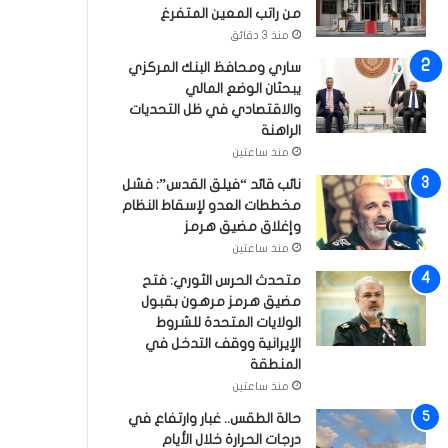
من راتب المعين المتفرغ
منذ 3 دقائق
ساري ومحافظ البنك المركزي
يبحثان الوضع المالي
والاقتصادي في ظل التحديات
الراهنة
منذ ساعتين
نائب قائد “فيلق القدس”: فشل
مخططات العدو لإسقاط النظام
وإغلاق مضيق هرمز
منذ ساعتين
متحدث الحرس الثوري: فتح
مضيق هرمز مرهون بقبول
الولايات المتحدة للشروط
الإيرانية ووقف التدخل في
المنطقة
منذ ساعتين
حالة الطقس.. غبار وارتفاع في
درجات الحرارة خلال الأيام