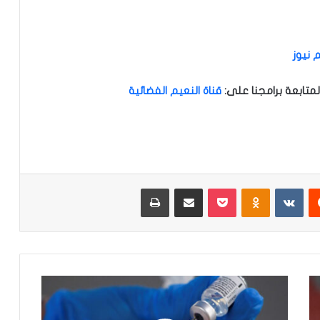
 نيوز
متابعة برامجنا على
:
قناة النعيم الفضائية
‏Reddit
‏VKontakte
Odnoklassniki
‫Pocket
مشاركة عبر البريد
طباعة
ا
ل
ا