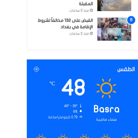
المقبلة
منذ 3 ساعات
القبض على 132 مخالفاً لشروط
الإقامة في بغداد
منذ 3 ساعات
الطقس
48
℃
48º - 36º
Basra
8%
0.79 كيلومتر/ساعة
سماء صافية