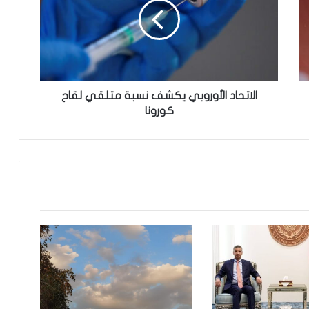
ت
ح
ا
د
ا
ل
أ
الاتحاد الأوروبي يكشف نسبة متلقي لقاح
و
كورونا
ر
و
ب
ي
ي
ك
ش
ف
ن
س
ب
ة
م