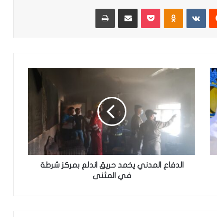
‏Reddit
‏VKontakte
Odnoklassniki
‫Pocket
مشاركة عبر البريد
طباعة
ا
ل
د
ف
ا
ع
ا
ل
م
د
الدفاع المدني يخمد حريق اندلع بمركز شرطة
ن
في المثنى
ي
ي
خ
م