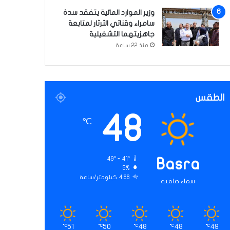
وزير الموارد المائية يتفقد سدة
سامراء وقناتي الثرثار لمتابعة
جاهزيتهما التشغيلية
منذ 22 ساعة
الطقس
48
℃
49º - 41º
Basra
5%
4.66 كيلومتر/ساعة
سماء صافية
51
50
48
48
49
℃
℃
℃
℃
℃