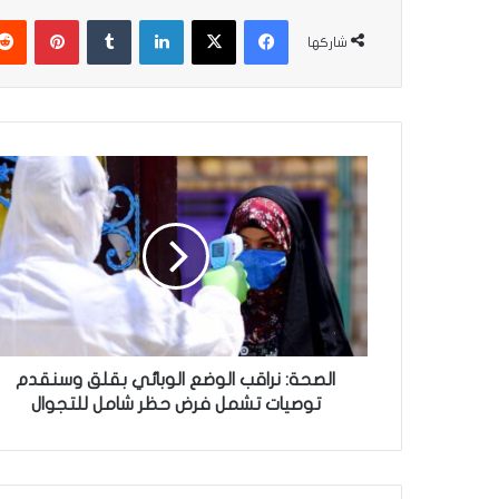
فيسبوك
‫X
لينكدإن
‏Tumblr
بينتيريست
شاركها
ا
ل
ص
ح
ة
:
ن
ر
ا
ق
الصحة: نراقب الوضع الوبائي بقلق وسنقدم
ب
توصيات تشمل فرض حظر شامل للتجوال
ا
ل
و
ض