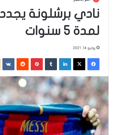
نادي برشلونة يجد
لمدة 5 سنوات
يوليو 14, 2021
فيسبوك
‫X
لينكدإن
‏Tumblr
بينتيريست
‏Reddit
‏VKontakte