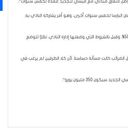
توصل لاتفاق مبدئي مع ميسي لتجديد عقده لخمس سنوات”.
 البارسا لخمس سنوات أخرى، وهو أمر يشاركه النادي به.
ولفت إلى أن “ميسي وافق على خفض راتبه بنسبة 50%. وقبل بالشروط التي وضعتها إدارة النادي. نظرًا للوضع
ل الضرائب كانت مسألة حساسة. لأن كلا الطرفين لم يرغب في
كون 350 مليون يورو”.