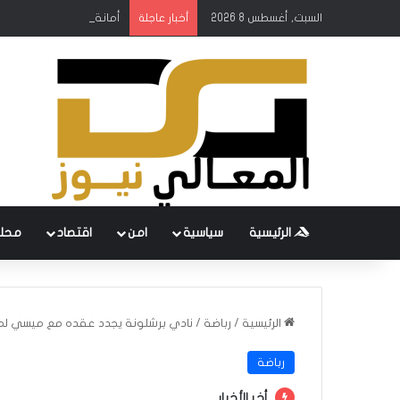
السبت, أغسطس 8 2026
أمانة بغداد: إطلاق مشروع
أخبار عاجلة
الرئيسية
سياسية
امن
اقتصاد
محل
الرئيسية
/
رباضة
/
نادي برشلونة يجدد عقده مع ميسي لمدة 5 سن
رباضة
أخر الأخبار