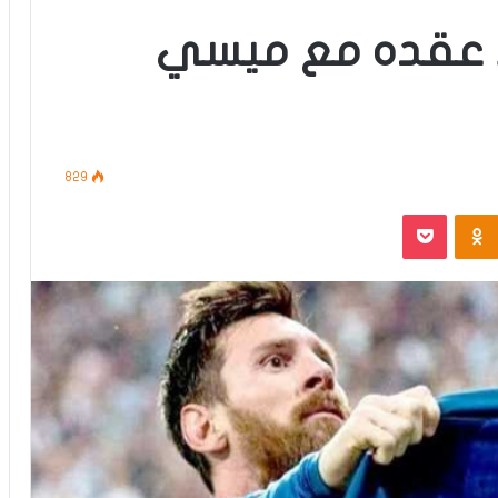
د عقده مع ميسي
829
‫Pocket
Odnoklassniki