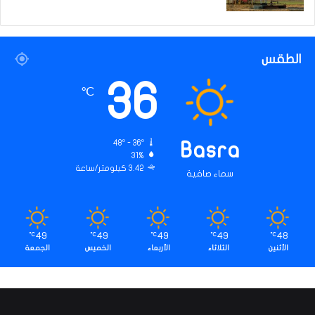
ل
ف
ا
ت
الطقس
36
℃
48º - 36º
Basra
31%
3.42 كيلومتر/ساعة
سماء صافية
49
49
49
49
48
℃
℃
℃
℃
℃
الأثنين
الثلاثاء
الأربعاء
الخميس
الجمعة