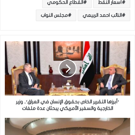
أسعار النقط
القطاع الحكومي
النائب احمد الربيعي
مجلس النواب
‘
أ
ب
ر
ز
ه
ا
ا
ل
ت
‘أبرزها التقرير الخاص بحقوق الإنسان في العراق‘.. وزير
ق
الخارجية والسفير الأمريكي يبحثان عدة ملفات
ر
ي
ا
ر
ل
ا
ر