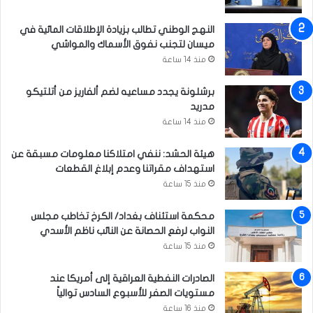
د
ف
ة
ي
النهج الوطني تطالب بزيادة الإطلاقات المائية في
ا
ر
ميسان لتجنب نفوق الأسماك والمواشي
ل
ا
ن
منذ 14 ساعة
ل
ظ
أ
ر
برشلونة يجدد مساعيه لضم ألفاريز من أتلتيكو
م
ب
مدريد
ر
ر
منذ 14 ساعة
ي
و
ك
ا
هيئة الحشد: ننفي امتلاكنا معلومات مسبقة عن
ي
ت
استهداف مقراتنا وعدم إبلاغ القطعات
ي
ب
منذ 15 ساعة
ب
ا
ح
ل
محكمة استئناف بغداد/ الكرخ تخاطب مجلس
ث
م
النواب لرفع الحصانة عن النائب ناظم الأسدي
ا
و
منذ 15 ساعة
ن
ظ
ع
ف
الصادرات النفطية العراقية إلى أمريكا عند
د
ي
مستويات الصفر للأسبوع السادس توالياً
ة
ن
م
منذ 16 ساعة