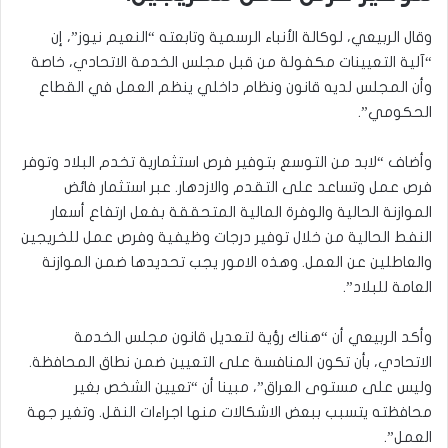
وقال الربيعي، لوكالة الأنباء الرسمية وتابعته “النعيم نيوز”، إن
“آلية التعيينات مكفولة من قبل مجلس الخدمة الاتحادي، خاصة
وأن المجلس لديه قانون ونظام داخلي ينظم العمل في القطاع
الحكومي”.
وأضاف “لابد من التوسع بتوفير فرص استثمارية تخدم البلاد وتوفر
فرص عمل وتساعد على التقدم والازدهار. عبر استثمار فائض
الموازنة الحالية والوفرة المالية المتحققة بفعل ارتفاع أسعار
النفط الحالية من خلال توفير درجات وظيفية وفرص عمل للخريجين
والعاطلين عن العمل. وهذه الامور يجب تحديدها ضمن الموازنة
العامة للبلاد”.
وأكد الربيعي أن “هناك رؤية لتعديل قانون مجلس الخدمة
الاتحادي، بأن تكون المنافسة على التعيين ضمن نطاق المحافظة.
وليس على مستوى العراق”، مبينا أن “تعيين الشخص بغير
محافظته يتسبب ببعض الاشكالات منها اجراءات النقل. وتغير جهة
العمل”.