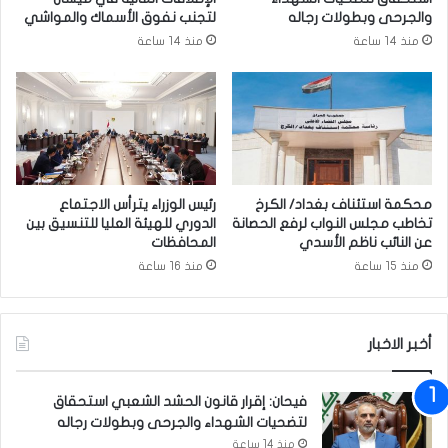
ر
ع
والجرحى وبطولات رجاله
لتجنب نفوق الأسماك والمواشي
ا
د
منذ 14 ساعة
منذ 14 ساعة
ق
ي
‘
ل
.
ف
.
ق
و
ر
ز
ة
ي
ا
ر
ل
محكمة استئناف بغداد/ الكرخ
رئيس الوزراء يترأس الاجتماع
ا
ت
تخاطب مجلس النواب لرفع الحصانة
الدوري للهيئة العليا للتنسيق بين
ل
ع
عن النائب ناظم الأسدي
المحافظات
خ
ي
منذ 15 ساعة
منذ 16 ساعة
ا
ي
ر
ن
ج
ا
ي
أخبر الاخبار
ت
ة
و
و
إ
فيحان: إقرار قانون الحشد الشعبي استحقاق
ا
ع
لتضحيات الشهداء والجرحى وبطولات رجاله
ل
ا
منذ 14 ساعة
س