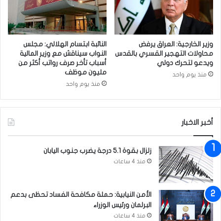
ت
م
ر
س
ك
ا
ي
ع
وزير الخارجية: العراق يرفض
النائبة ابتسام الهلالي: مجلس
ة
د
محاولات التهجير القسري بالقدس
النواب سيناقش مع وزير المالية
ع
ا
ويدعو لتحرك دولي
أسباب تأخر صرف رواتب أكثر من
ل
ت
مليون موظف
منذ يوم واحد
ى
ا
منذ يوم واحد
ا
ل
ل
ع
أ
س
أخبر الاخبار
ر
ك
ا
ر
ض
ي
زلزال بقوة 5.1 درجة يضرب جنوب اليابان
ي
ة
منذ 4 ساعات
ا
ا
ل
ل
ع
م
الأمن النيابية: حملة مكافحة الفساد تحظى بدعم
ر
ح
البرلمان ورئيس الوزراء
ا
ت
ق
منذ 4 ساعات
م