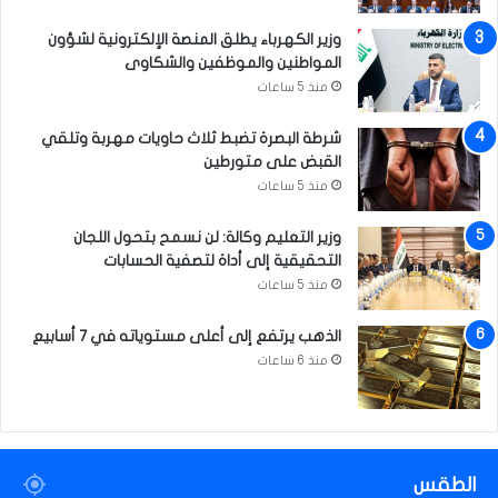
ي
ل
ة
ة
وزير الكهرباء يطلق المنصة الإلكترونية لشؤون
ل
المواطنين والموظفين والشكاوى
أ
منذ 5 ساعات
و
ك
شرطة البصرة تضبط ثلاث حاويات مهربة وتلقي
ر
القبض على متورطين
ا
منذ 5 ساعات
ن
ي
وزير التعليم وكالة: لن نسمح بتحول اللجان
ا
التحقيقية إلى أداة لتصفية الحسابات
منذ 5 ساعات
الذهب يرتفع إلى أعلى مستوياته في 7 أسابيع
منذ 6 ساعات
الطقس