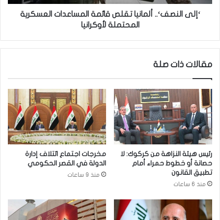
ى
ف
س
‘
‘إلى النصف‘.. ألمانيا تقلص قائمة المساعدات العسكرية
ر
.
المحتملة لأوكرانيا
ع
.
ة
أ
م
ل
مقالات ذات صلة
ع
م
ا
ا
ل
ن
ج
ي
ة
ا
ا
ت
ل
ق
ت
ل
ج
ص
رئيس هيئة النزاهة من كركوك: لا
مخرجات اجتماع ائتلاف إدارة
ا
ق
حصانة أو خطوط حمراء أمام
الدولة في القصر الحكومي
و
ا
تطبيق القانون
منذ 9 ساعات
ز
ئ
منذ 6 ساعات
ا
م
ت
ة
ا
ا
ل
ل