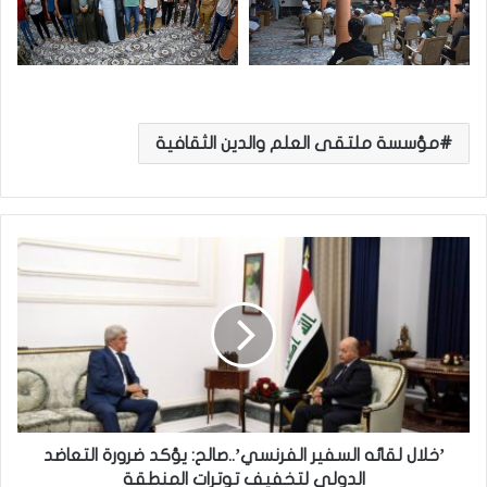
مؤسسة ملتقى العلم والدين الثقافية
’
خ
ل
ا
ل
ل
ق
ا
ئ
ه
’خلال لقائه السفير الفرنسي’..صالح: يؤكد ضرورة التعاضد
ا
الدولي لتخفيف توترات المنطقة