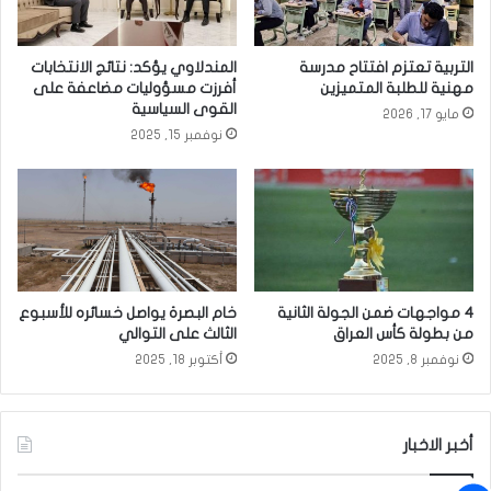
ؤ
ر
ك
ا
د
م
التربية تعتزم افتتاح مدرسة
المندلاوي يؤكد: نتائج الانتخابات
ض
’
مهنية للطلبة المتميزين
أفرزت مسؤوليات مضاعفة على
ر
.
القوى السياسية
مايو 17, 2026
و
.
نوفمبر 15, 2025
ر
ا
ة
ل
ا
م
ل
ب
ت
ل
ع
غ
ا
ا
ض
ت
4 مواجهات ضمن الجولة الثانية
خام البصرة يواصل خسائره للأسبوع
د
ا
من بطولة كأس العراق
الثالث على التوالي
ا
ل
نوفمبر 8, 2025
أكتوبر 18, 2025
ل
ر
د
س
و
ا
ل
ل
أخبر الاخبار
ي
ي
ل
ا