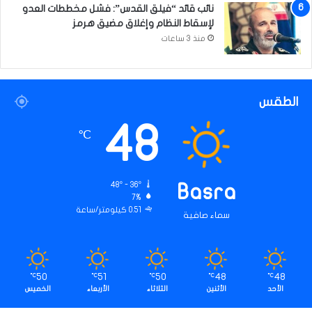
نائب قائد “فيلق القدس”: فشل مخططات العدو
ا
لإسقاط النظام وإغلاق مضيق هرمز
ل
ح
منذ 3 ساعات
س
ي
ن
ي
الطقس
48
℃
48º - 36º
Basra
7%
0.51 كيلومتر/ساعة
سماء صافية
50
51
50
48
48
℃
℃
℃
℃
℃
الأحد
الأثنين
الثلاثاء
الأربعاء
الخميس