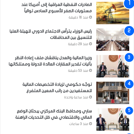
الصادرات النفطية العراقية إلى أمريكا عند
ت
ت
مستويات الصفر للأسبوع السادس توالياً
خ
ي
ف
منذ 16 دقيقة
ط
ي
ل
ف
ق
رئيس الوزراء يترأس الاجتماع الدوري للهيئة العليا
ت
ف
للتنسيق بين المحافظات
و
ع
منذ 29 دقيقة
ت
ا
ر
ل
وزيرا المالية والعدل يناقشان ملف إعادة النظر
ا
ي
بآليات تقدير العقارات العائدة للدولة وممتلكاتها
ت
ا
منذ 53 دقيقة
ا
ت
ل
م
توجّه حكومي لزيادة التخصيصات المالية
م
خ
للمستفيدين من راتب المعين المتفرغ
ن
ي
منذ ساعة واحدة
ط
م
ق
ا
ساري ومحافظ البنك المركزي يبحثان الوضع
ة
ل
المالي والاقتصادي في ظل التحديات الراهنة
و
منذ 3 ساعات
ع
ي