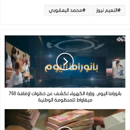
النعيم نيوز
محمد اليعقوبي
ب
ا
ن
و
ر
ا
م
ا
ا
ل
بانوراما اليوم.. وزارة الكهرباء تكشف عن خطوات لإضافة 750
ي
ميغاواط للمنظومة الوطنية
و
م
ا
.
ل
.
ر
و