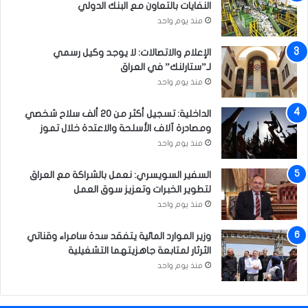
ن
النفايات بالتعاون مع البنك الدولي
ظ
منذ يوم واحد
و
م
الإعلام والاتصالات: لا يوجد وكيل رسمي
ة
لـ”ستارلنك” في العراق
ا
منذ يوم واحد
ل
و
الداخلية: تسجيل أكثر من 20 ألف سلاح شخصي
ط
ومصادرة آلاف الأسلحة والاعتدة خلال تموز
ن
منذ يوم واحد
ي
ة
السفير السويسري: نعمل بالشراكة مع العراق
لتطوير الخبرات وتعزيز سوق العمل
منذ يوم واحد
وزير الموارد المائية يتفقد سدة سامراء وقناتي
الثرثار لمتابعة جاهزيتهما التشغيلية
منذ يوم واحد