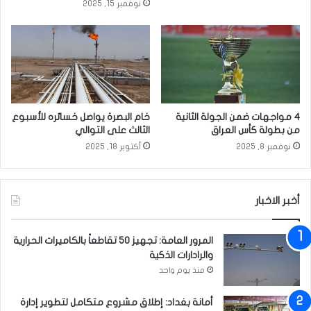
نوفمبر 15, 2025
ا
ف
ت
ي
ل
ع
إ
د
ض
د
ا
م
ف
ن
ة
ا
4 مواجهات ضمن الجولة الثانية
خام البصرة يواصل خسائره للأسبوع
7
ل
من بطولة كأس العراق
الثالث على التوالي
5
د
نوفمبر 8, 2025
أكتوبر 18, 2025
0
و
م
ا
ي
ئ
غ
أخبر الاخبار
ر
ا
و
المرور العامة: تجهيز 50 تقاطعاً بالكاميرات الحرارية
ا
والرادارات الذكية
ط
منذ يوم واحد
ل
ل
م
أمانة بغداد: إطلاق مشروع متكامل لتطوير إدارة