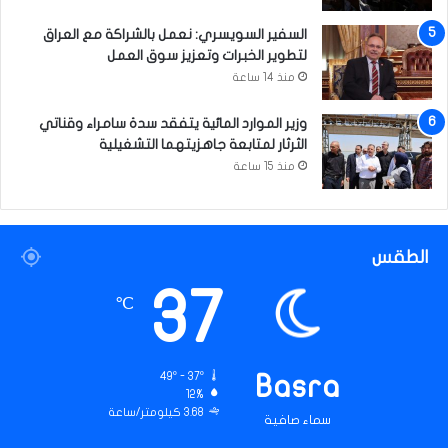
السفير السويسري: نعمل بالشراكة مع العراق
لتطوير الخبرات وتعزيز سوق العمل
منذ 14 ساعة
وزير الموارد المائية يتفقد سدة سامراء وقناتي
الثرثار لمتابعة جاهزيتهما التشغيلية
منذ 15 ساعة
الطقس
37
℃
49º - 37º
Basra
12%
3.68 كيلومتر/ساعة
سماء صافية