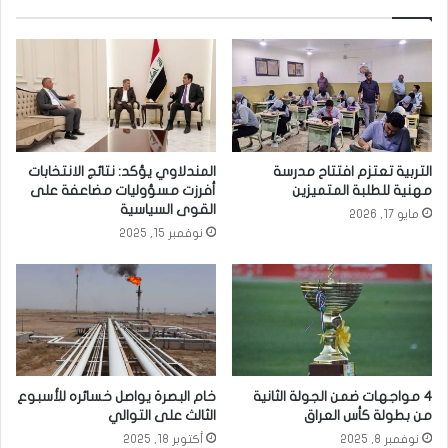
ر
ا
ي
ز
ة
ح
ت
ع
ا
ر
ر
ا
ي
ق
خ
ي
التربية تعتزم افتتاح مدرسة
المندلاوي يؤكد: نتائج الانتخابات
ي
م
مهنية للطلبة المتميزين
أفرزت مسؤوليات مضاعفة على
ة
ن
القوى السياسية
مايو 17, 2026
و
ا
نوفمبر 15, 2025
ت
ل
ع
أ
ز
ر
ي
ا
ز
ض
ه
ي
ا
ت
ي
ر
4 مواجهات ضمن الجولة الثانية
خام البصرة يواصل خسائره للأسبوع
خ
ك
من بطولة كأس العراق
الثالث على التوالي
د
ي
نوفمبر 8, 2025
أكتوبر 18, 2025