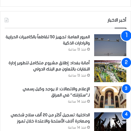
م
ا
أ
إ
م
ل
ن
أخبر الاخبار
ى
و
ا
ا
ل
المرور العامة: تجهيز 50 تقاطعاً بالكاميرات الحرارية
س
ع
والرادارات الذكية
ت
ر
منذ 13 ساعة
ق
ا
ر
ق
ا
أمانة بغداد: إطلاق مشروع متكامل لتطوير إدارة
ر
النفايات بالتعاون مع البنك الدولي
ك
منذ 13 ساعة
ل
ا
الإعلام والاتصالات: لا يوجد وكيل رسمي
ل
لـ”ستارلنك” في العراق
م
منذ 14 ساعة
ن
ط
الداخلية: تسجيل أكثر من 20 ألف سلاح شخصي
ق
ومصادرة آلاف الأسلحة والاعتدة خلال تموز
ة
منذ 14 ساعة