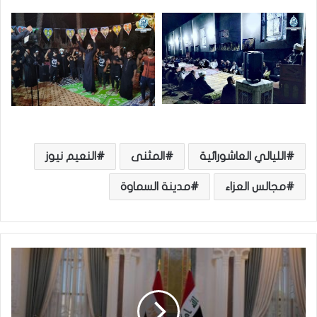
الليالي العاشورائية
المثنى
النعيم نيوز
مجالس العزاء
مدينة السماوة
ص
ا
ل
ح
: