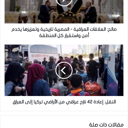
ا
ل
ع
ل
ا
صالح: العلاقات العراقية - المصرية تاريخية وتعزيزها يخدم
ق
أمن واستقرار كل المنطقة
ا
ت
ا
ا
ل
ل
ن
ع
ق
ر
ل
ا
:
ق
إ
ي
ع
ة
ا
-
د
النقل: إعادة 42 نازح عراقي من الأراضي تركيا إلى العراق
ا
ة
ل
4
م
2
مقالات ذات صلة
ص
ن