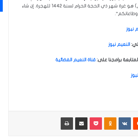
القعدة الحرام. ويوم الاثنين الموافق (١٢ / ٧ / ٢٠٢١ م) هو غرة شهر ذي الحجة الحرام لسنة ١٤٤٢ للهجرة. إن شاء
وطاعاتكم”.
 نيوز
لي
:
النعيم نيوز
متابعة برامجنا على:
قناة النعيم الفضائية
يوز
‏Reddit
‏VKontakte
Odnoklassniki
‫Pocket
مشاركة عبر البريد
طباعة