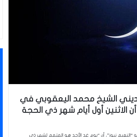
ديني الشيخ محمد اليعقوبي في
أن الاثنين أول أيام شهر ذي الحجة
“النعيم نيوز”، أن “يوم غدٍ الأحد هو المتمم لشهر ذي