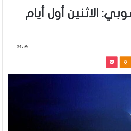
ي: الاثنين أول أيام
345
‫Pocket
Odnoklassniki