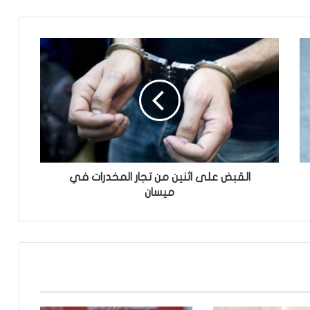
ا
ل
ق
ب
ض
ع
ل
ى
ا
ث
القبض على اثنين من تجار المخدرات في
ن
ميسان
ي
ن
م
ن
ت
ج
ا
ر