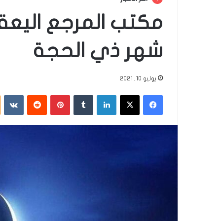
مكتب المرجع اليعقوب
شهر ذي الحجة
يوليو 10, 2021
فيسبوك
‫X
لينكدإن
‏Tumblr
بينتيريست
‏Reddit
‏VKontakte