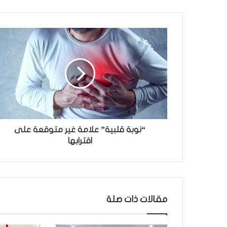
“
ن
و
ب
ة
ق
ل
ب
ي
ة
“نوبة قلبية” علامة غير متوقعة على
”
اقترابها
ع
ل
ا
م
ة
مقالات ذات صلة
غ
ي
ر