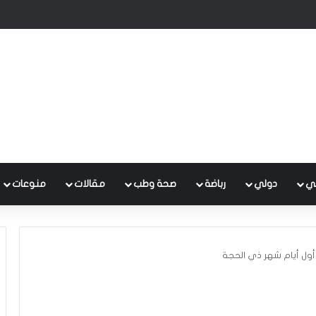
وع متكامل لتطوير إدارة النفايات بالتعاون مع البنك الدولي
ي
دولي
رباضة
صحة وطب
مقالات
منوعات
أول أيام شهر ذي الحجة