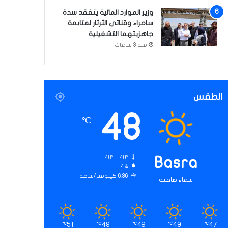
وزير الموارد المائية يتفقد سدة
سامراء وقناتي الثرثار لمتابعة
جاهزيتهما التشغيلية
منذ 3 ساعات
الطقس
48
℃
48º - 40º
Basra
4%
6.36 كيلومتر/ساعة
سماء صافية
51
49
49
49
47
℃
℃
℃
℃
℃