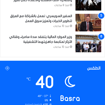
ومصادرة آلاف الأسلحة والاعتدة خلال تموز
0
منذ 9 ساعات
م
ر
السفير السويسري: نعمل بالشراكة مع العراق
ا
لتطوير الخبرات وتعزيز سوق العمل
ق
منذ 10 ساعات
ب
ا
وزير الموارد المائية يتفقد سدة سامراء وقناتي
الثرثار لمتابعة جاهزيتهما التشغيلية
منذ 10 ساعات
الطقس
40
℃
48º - 37º
Basra
9%
4.88 كيلومتر/ساعة