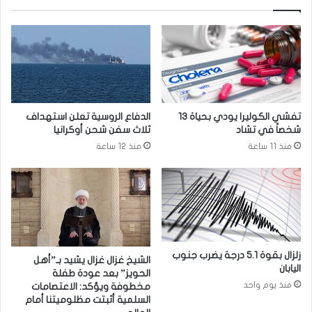
ن
ت
خ
ا
ب
ا
ت
ا
تفشي الكوليرا يودي بحياة 13
الدفاع الروسية تعلن استهداف
ل
شخصاً في تشاد
ثلاث سفن شحن أوكرانيا
م
منذ 11 ساعة
منذ 12 ساعة
ق
ب
ل
ة
:
ع
د
د
زلزال بقوة 5.1 درجة يضرب جنوب
الشيخ غزال غزال يشيد بـ”أهل
اليابان
م
الحويز” بعد عودة طفلة
ر
منذ يوم واحد
مخطوفة ويؤكد: الاعتصامات
ا
السلمية أثبتت مظلوميتنا أمام