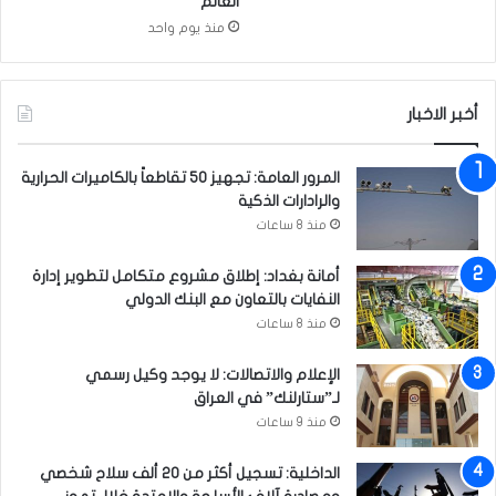
ق
العالم
ب
منذ يوم واحد
ي
ا
ل
أخبر الاخبار
أ
م
م
المرور العامة: تجهيز 50 تقاطعاً بالكاميرات الحرارية
ا
والرادارات الذكية
ل
منذ 8 ساعات
م
ت
أمانة بغداد: إطلاق مشروع متكامل لتطوير إدارة
ح
النفايات بالتعاون مع البنك الدولي
د
منذ 8 ساعات
ة
ت
ج
الإعلام والاتصالات: لا يوجد وكيل رسمي
ا
لـ”ستارلنك” في العراق
و
منذ 9 ساعات
ز
1
الداخلية: تسجيل أكثر من 20 ألف سلاح شخصي
2