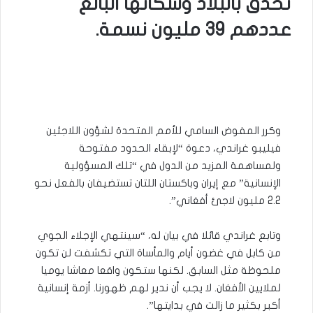
تحدق بالبلاد وسكانها البالغ
عددهم 39 مليون نسمة.
وكرر المفوض السامي للأمم المتحدة لشؤون اللاجئين
فيليبو غراندي، دعوة “لإبقاء الحدود مفتوحة
ولمساهمة المزيد من الدول في “تلك المسؤولية
الإنسانية” مع إيران وباكستان اللتان تستضيفان بالفعل نحو
2.2 مليون لاجئ أفغاني”.
وتابع غراندي قائلا في بيان له، “سينتهي الإجلاء الجوي
من كابل في غضون أيام والمأساة التي تكشفت لن تكون
ملحوظة مثل السابق. لكنها ستكون واقعا معاشا يوميا
لملايين الأفغان. لا يجب أن ندير لهم ظهورنا. أزمة إنسانية
أكبر بكثير ما زالت في بدايتها”.