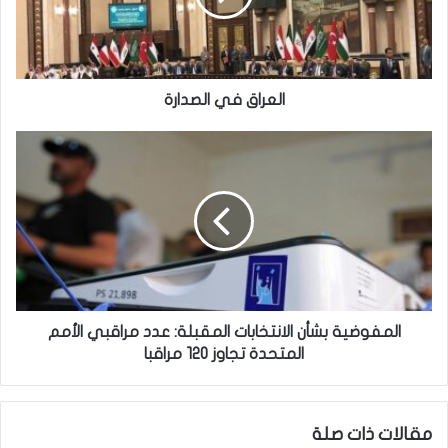
ق
ف
ي
ا
ل
العراق في الصدارة
ص
د
ا
ا
ل
ر
م
ة
ف
و
ض
ي
ة
ب
ش
المفوضية بشأن الانتخابات المقبلة: عدد مراقبي الأمم
أ
المتحدة تجاوز 120 مراقبا
ن
ا
ل
مقالات ذات صلة
ا