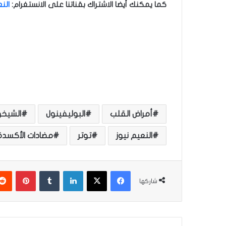
كما يمكنك أيضا الاشتراك بقناتنا على الانستغرام
:
الن
أمراض القلب
البوليفينول
الشيخ
النعيم نيوز
توتر
مضادات الأكسدة
فيسبوك
‫X
لينكدإن
‏Tumblr
بينتيريست
شاركها