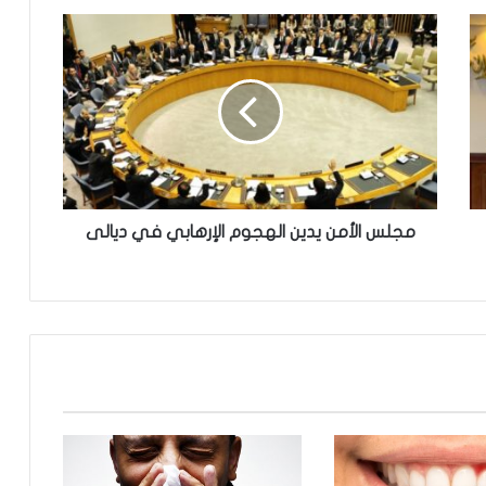
م
ج
ل
س
ا
ل
أ
م
ن
ي
مجلس الأمن يدين الهجوم الإرهابي في ديالى
د
ي
ن
ا
ل
ه
ج
و
م
ا
ل