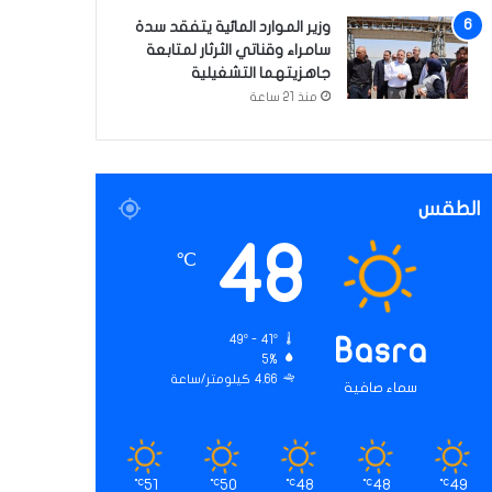
وزير الموارد المائية يتفقد سدة
سامراء وقناتي الثرثار لمتابعة
جاهزيتهما التشغيلية
منذ 21 ساعة
الطقس
48
℃
49º - 41º
Basra
5%
4.66 كيلومتر/ساعة
سماء صافية
51
50
48
48
49
℃
℃
℃
℃
℃