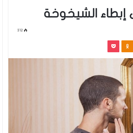
إبطاء الشيخوخة
312
‫Pocket
Odnoklassniki