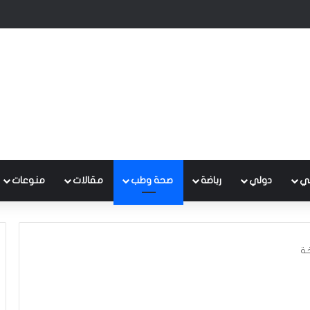
 متكامل لتطوير إدارة النفايات بالتعاون مع البنك الدولي
ي
دولي
رباضة
صحة وطب
مقالات
منوعات
خة