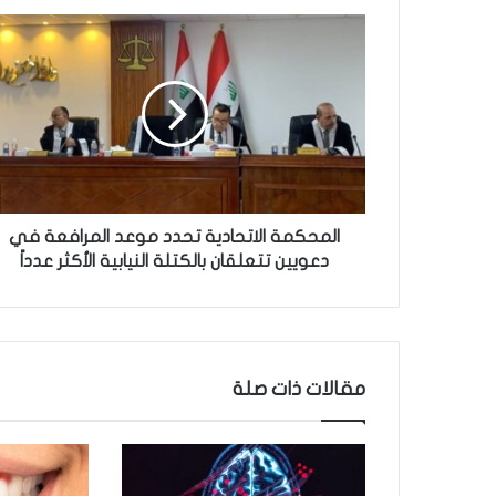
ا
ل
م
ح
ك
م
ة
ا
ل
ا
المحكمة الاتحادية تحدد موعد المرافعة في
ت
دعويين تتعلقان بالكتلة النيابية الأكثر عدداً
ح
ا
د
ي
ة
مقالات ذات صلة
ت
ح
د
د
م