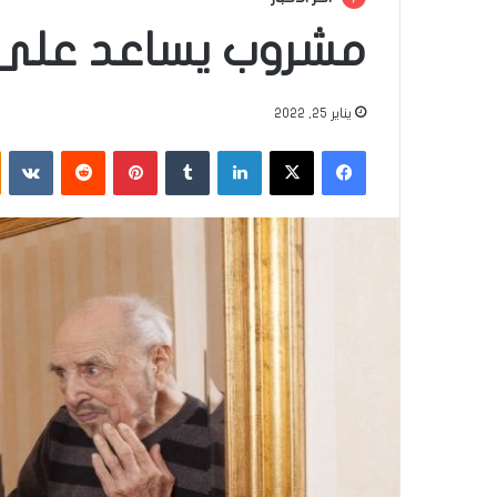
مشروب يساعد على 
يناير 25, 2022
فيسبوك
‫X
لينكدإن
‏Tumblr
بينتيريست
‏Reddit
‏VKontakte