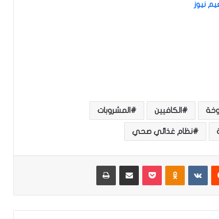
عيم نيوز
وخة
الكافيين
المشروبات
نظام غذائي صحي
‏Reddit
‏VKontakte
Odnoklassniki
‫Pocket
مشاركة عبر البريد
طباعة