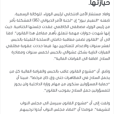
حيازتها.
وافاد مستشار الأمن الانتخابي لرئيس الوزراء، للوكالة الرسمية،
تابعته “النعيم نيوز” إن “لجنة الأمر الديواني (95) المشكلة بأمر
من رئيس الوزراء مصطفى الكاظمي عقدت جلستها الختامية. حيث
إنها شهدت حوارات مهمة تتعلق بأهم مفاصل هذا القانون”. لافتا
الى أن “القانون تضمن معاقبة حاملي الاسلحة الثقيلة بالحبس
لعشر سنوات والاعدام للمتاجرين بها. فيما حددت عقوبة مطلقي
العيارات النارية بشكل عشوائي بالحبس لخمس سنوات ومصادرة
السلاح. اضافة الى الغرامات المالية”.
وتابع، أن “مشروع القانون عاقب بالحبس والغرامة العالية كل من
يحمل السلاح في المظاهرات حتى وإن كان مرخصا”. مبينا أن
“حماية المسؤولين ستكون من مهام وزارة الداخلية ولن يجوز
للمسؤولين حمل السلاح بموجب القانون”.
ولفت إلى أن “مشروع القانون سيرسل الى مجلس النواب
لتشريعه”. موضحا أن “اعضاء مجلس النواب أبدوا ترحيبهم