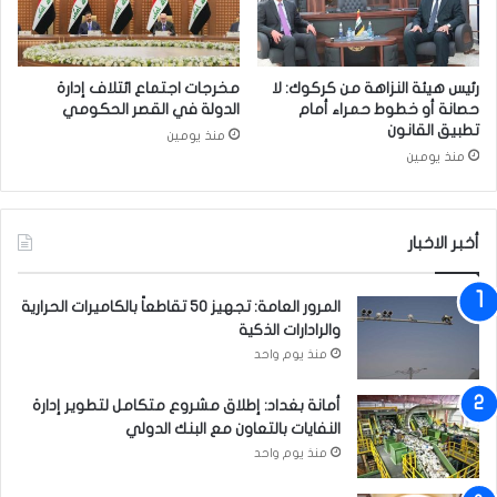
ا
ا
ئ
ل
ر
م
ب
ض
رئيس هيئة النزاهة من كركوك: لا
مخرجات اجتماع ائتلاف إدارة
ش
ا
حصانة أو خطوط حمراء أمام
الدولة في القصر الحكومي
ر
د
تطبيق القانون
منذ يومين
ي
ة
منذ يومين
ة
ل
و
ك
م
و
ا
أخبر الاخبار
ر
د
و
ي
ن
المرور العامة: تجهيز 50 تقاطعاً بالكاميرات الحرارية
ة
ا
والرادارات الذكية
ي
منذ يوم واحد
ج
ب
أمانة بغداد: إطلاق مشروع متكامل لتطوير إدارة
أ
النفايات بالتعاون مع البنك الدولي
ن
ت
منذ يوم واحد
ك