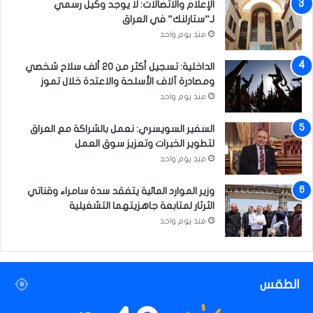
و
الإعلام والاتصالات: لا يوجد وكيل رسمي
ن
لـ”ستارلنك” في العراق
م
منذ يوم واحد
ق
ب
الداخلية: تسجيل أكثر من 20 ألف سلاح شخصي
و
ومصادرة آلاف الأسلحة والاعتدة خلال تموز
ل
منذ يوم واحد
ة
ل
السفير السويسري: نعمل بالشراكة مع العراق
ج
لتطوير الخبرات وتعزيز سوق العمل
م
منذ يوم واحد
ي
ع
وزير الموارد المائية يتفقد سدة سامراء وقناتي
ا
الثرثار لمتابعة جاهزيتهما التشغيلية
ل
د
منذ يوم واحد
و
ل
الطقس