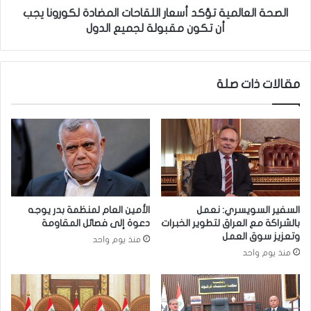
د
ل
الصحة العالمية تؤكد أسعار اللقاحات المضادة لكورونا يجب
س
م
أن تكون مقبولة لجميع الدول
ل
ي
س
ة
ل
ت
مقالات ذات صلة
ة
ؤ
م
ك
ن
د
ا
أ
ل
س
ح
ع
ر
ا
ا
ر
ئ
ا
السفير السويسري: نعمل
الأمين العام لمنظمة بدر يوجه
ق
ل
بالشراكة مع العراق لتطوير الخبرات
دعوة إلى فصائل المقاومة
خ
ل
وتعزيز سوق العمل
منذ يوم واحد
ل
ق
منذ يوم واحد
ف
ا
ت
ح
خ
ا
س
ت