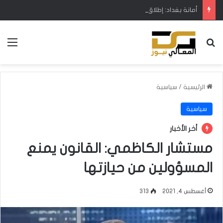
أمانة بغداد: إطلاق مشروع متكامل لتطوير إدارة النفايات بالتعاون مع البنك الدولي
بحث عن
الق
الرئيسية
/
سياسية
سياسية
أخر الأخبار
مستشار الكاظمي: القانون يمنع
المسؤولين من حيازتها
أغسطس 4, 2021
313