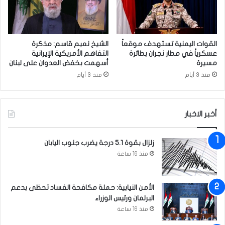
ل
ا
ع
ص
ل
ا
ا
ل
ق
القوات اليمنية تستهدف موقعاً
الشيخ نعيم قاسم: مذكرة
و
ا
عسكرياً في مطار نجران بطائرة
التفاهم الأمريكية الإيرانية
مسيرة
أسهمت بخفض العدوان على لبنان
ز
ت
ن
ا
منذ 3 أيام
منذ 3 أيام
ل
ث
ن
أخبر الاخبار
ا
ئ
ي
زلزال بقوة 5.1 درجة يضرب جنوب اليابان
ة
منذ 16 ساعة
ب
ي
ن
الأمن النيابية: حملة مكافحة الفساد تحظى بدعم
ا
البرلمان ورئيس الوزراء
ل
منذ 16 ساعة
ب
ل