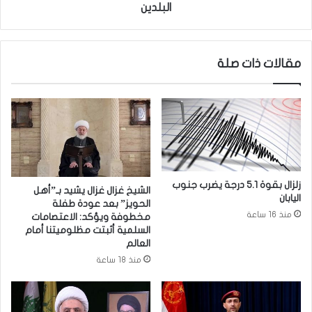
ت
ر
البلدين
ن
ا
ا
ل
و
إ
مقالات ذات صلة
ل
ي
ا
ر
ل
ا
ب
ن
ا
ي
ب
ي
ا
ب
ي
ح
ا
ث
زلزال بقوة 5.1 درجة يضرب جنوب
الشيخ غزال غزال يشيد بـ”أهل
.
ا
اليابان
الحويز” بعد عودة طفلة
.
ن
منذ 16 ساعة
مخطوفة ويؤكد: الاعتصامات
م
ت
السلمية أثبتت مظلوميتنا أمام
ن
ط
العالم
ه
و
منذ 18 ساعة
ا
ي
إ
ر
ن
ا
ق