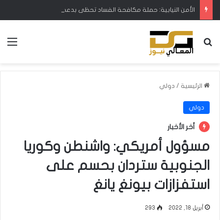
الأمن النيابية: حملة مكافحة الفساد تحظى بدعم البرلمان ورئيس الوزراء
بحث عن
الق
الرئيسية
/
دولي
دولي
أخر الأخبار
مسؤول أمريكي: واشنطن وكوريا
الجنوبية ستردان بحسم على
استفزازات بيونغ يانغ
أبريل 18, 2022
293