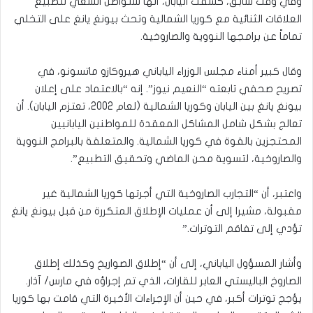
وفي وقت سابق، كشفت اليابان، أنها ستواصل السعي لتطبيع
العلاقات الثنائية مع كوريا الشمالية وتحث بيونغ يانغ على التخلي
تماماً عن برامجها النووية والصاروخية.
وقال كبير أمناء مجلس الوزراء الياباني هيروكازو ماتسونو، في
تصريح صحفي تابعته “النعيم نيوز”. إنه “بالاعتماد على إعلان
بيونغ يانغ بين اليابان وكوريا الشمالية (لعام 2002، تعتزم اليابان). أن
تعالج بشكل شامل المشاكل المعقدة للمواطنين اليابانيين
المحتجزين بالقوة في كوريا الشمالية. والمتعلقة بالبرامج النووية
والصاروخية، لتسوية محن الماضي وتحقيق التطبيع”.
واعتبر، أن “التجارب الصاروخية التي أجرتها كوريا الشمالية غير
مقبولة، مشيرا إلى أن عمليات الإطلاق المتكررة من قبل بيونغ يانغ
تؤدي إلى تفاقم التوترات.”
وأشار المسؤول الياباني، إلى أن “إطلاق الصواريخ وكذلك إطلاق
الصاروخ الباليستي العابر للقارات، الذي تم إجراؤه في مارس/ آذار.
يؤجج توترات أكبر، في حين أن الإجراءات الأخيرة التي قامت بها كوريا