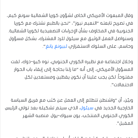
وقال المبعوث الأمريكي الخاص لشؤون كوريا الشمالية سونغ كيم،
في تصريح تابعته “النعيم نيوز”، “نحن بالطبع نشترك مع كوريا
الجنوبية في المخاوف بشأن الإجراءات التصعيدية لكوريا الشمالية.
وسنواصل العمل الوثيق مع سيئول للرد المشترك، بشكل مسؤول
وحاسم، على السلوك الاستفزازي
لبيونغ يانغ
“.
وخلال اجتماعه مع نظيره الكوري الجنوبي، نوه كيو-دوك، لفت
المسؤول الأمريكي، إلى أنه “ما زلنا بحاجة إلى إبقاء باب الحوار
مفتوحاً. لكن يجب علينا أن نكون يقظين ومستعدين لكل
الاحتمالات”.
وبيّن، أن “واشنطن تتطلع إلى العمل عن كثب مع فريق السياسة
الخارجية الجديد في
سيئول
، الذي سيتم تشكيله بعد تولي الرئيس
الكوري الجنوبي المنتخب، يون سيوك-يول. منصبه الشهر
المقبل”.