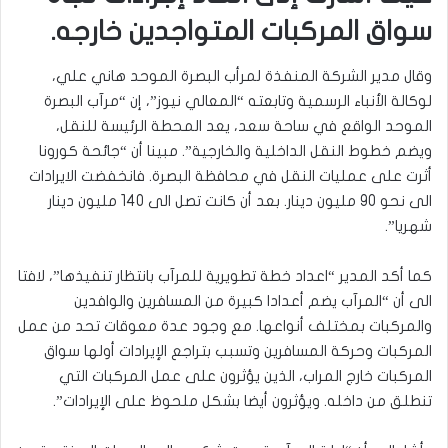
سواق المركبات المتواجدين خارجه.
وقال مدير الشركة المنفذة لمرأب البصرة الموحد هاني علي،
لوكالة الأنباء الرسمية وتابعته “المعالي نيوز”، إن “مرآب البصرة
الموحد الواقع في ساحة سعد، يعد المحطة الرئيسة للنقل،
ويضم خطوط النقل الداخلية والخارجية”. مبينا أن “جائحة كورونا
أثرت على عمليات النقل في محافظة البصرة. فانخفضت الايرادات
الى نحو 90 مليون دينار. بعد أن كانت تصل الى 140 مليون دينار
شهريا”.
كما أكد المدير “اعداد خطة تطويرية للمرآب بانتظار تنفيذها”، لافتا
الى أن “المرآب يضم أعدادا كبيرة من المسافرين والوافدين
والمركبات بمختلف أنواعها. مع وجود عدة معوقات تحد من عمل
المركبات وحركة المسافرين وتسبب بتراجع الإيرادات أولها سواق
المركبات خارج المراب، الذين يؤثرون على عمل المركبات التي
تنطلق من داخله. ويؤثرون أيضا بشكل ملحوظ على الإيرادات”.