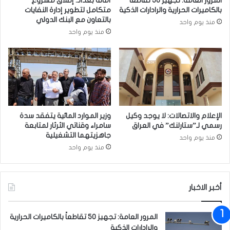
المرور العامة: تجهيز 50 تقاطعاً
أمانة بغداد: إطلاق مشروع
ق
ح
بالكاميرات الحرارية والرادارات الذكية
متكامل لتطوير إدارة النفايات
ب
م
بالتعاون مع البنك الدولي
منذ يوم واحد
ع
ن
منذ يوم واحد
د
ا
ا
ف
ز
ذ
د
ا
ي
ل
ا
ت
د
ل
ه
ق
الإعلام والاتصالات: لا يوجد وكيل
وزير الموارد المائية يتفقد سدة
ا
ي
رسمي لـ”ستارلنك” في العراق
سامراء وقناتي الثرثار لمتابعة
ف
ح
جاهزيتهما التشغيلية
منذ يوم واحد
ي
خ
منذ يوم واحد
ا
ل
ل
ا
آ
ل
و
أخبر الاخبار
ع
ن
ط
ة
ل
المرور العامة: تجهيز 50 تقاطعاً بالكاميرات الحرارية
ا
ة
والرادارات الذكية
ل