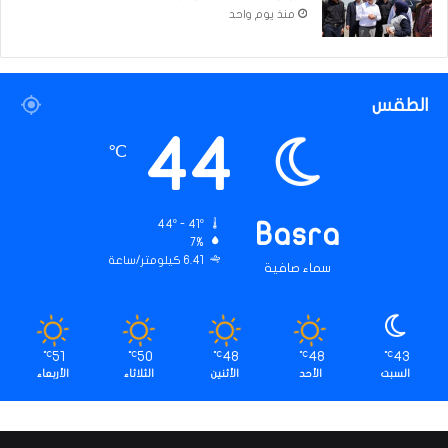
منذ يوم واحد
الطقس
44
℃
44º - 41º
Basra
7%
6.41 كيلومتر/ساعة
سماء صافية
51
50
48
48
43
℃
℃
℃
℃
℃
السبت
الأحد
الأثنين
الثلاثاء
الأربعاء