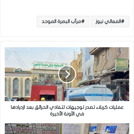
المعالي نيوز
مرآب البصرة الموحد
ع
م
ل
ي
ا
ت
ك
ر
ب
ل
عمليات كربلاء تصدر توجيهات لتفادي الحرائق بعد ازديادها
ا
في الآونة الأخيرة
ء
ت
ص
ص
ح