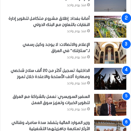
ا
منذ يوم واحد
أ
ل
خ
ع
ي
أمانة بغداد: إطلاق مشروع متكامل لتطوير إدارة
ي
ر
النفايات بالتعاون مع البنك الدولي
د
ة
منذ يوم واحد
الإعلام والاتصالات: لا يوجد وكيل رسمي
لـ”ستارلنك” في العراق
منذ يوم واحد
الداخلية: تسجيل أكثر من 20 ألف سلاح شخصي
ومصادرة آلاف الأسلحة والاعتدة خلال تموز
منذ يوم واحد
السفير السويسري: نعمل بالشراكة مع العراق
لتطوير الخبرات وتعزيز سوق العمل
منذ يوم واحد
وزير الموارد المائية يتفقد سدة سامراء وقناتي
الثرثار لمتابعة جاهزيتهما التشغيلية