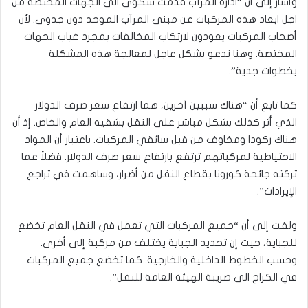
وأشار إلى أن “ادارة المرآب قدمت شكوى الى الجهات المختصة من
اجل ابعاد هذه المركبات عن مبنى المرآب الموحد دون جدوى. لأن
أصحاب المركبات يعودون لارتكاب المخالفات بمجرد غياب الجهات
المختصة. وهنا ندعو بشكل عاجل لمعالجة هذه المشكلة
بخطوات جدية”.
كما تابع أن “هناك سببين آخرين، هما ارتفاع سعر صرف الدولار
الذي أثر كذلك بشكل مباشر على النقل بشقيه العام والخاص. إذ أن
هناك ركودا ومخاوف من قبل سائقي المركبات. باعتبار أن المواد
الاحتياطية لمركباتهم ترتفع بارتفاع سعر صرف الدولار. فضلاً عما
تركته جائحة كورونا بقطاع النقل من أضرار، وساهمت في تراجع
الإيرادات”.
ولفت إلى أن “جميع المركبات التي تعمل في النقل العام تخضع
للجباية، حيث إن تحديد الجباية يختلف من مركبة إلى أخرى.
وحسب الخطوط الداخلية والخارجية. كما تخضع جميع المركبات
في الكراج الى ضريبة الهيئة العامة للنقل”.