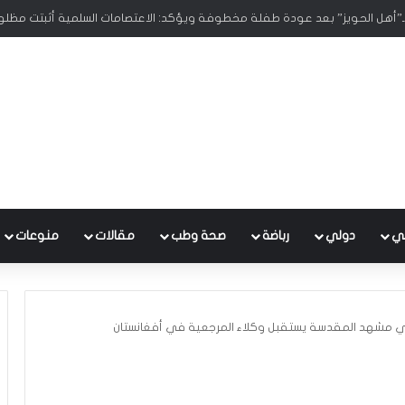
بـ”أهل الحويز” بعد عودة طفلة مخطوفة ويؤكد: الاعتصامات السلمية أثبتت مظلومي
ي
دولي
رباضة
صحة وطب
مقالات
منوعات
ي مشهد المقدسة يستقبل وكلاء المرجعية في أفغانستان