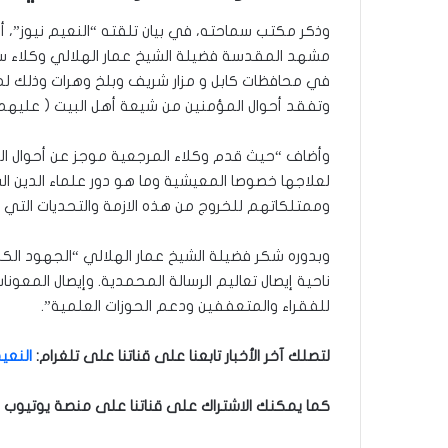
وذكر مكتب سماحته، في بيان تلقته “النعيم نيوز”،
مشهد المقدسة فضيلة الشيخ عمار الهلالي وكلاء سم
في محافظات كابل و مزار شريف وبلخ وهرات وذلك لمد
وتفقد أحوال المؤمنين من شيعة أهل البيت ( عليهم 
وأضاف “حيث قدم وكلاء المرجعية موجز عن أحوال ال
لعلاجها خصوصا المعيشية وما هو دور علماء الدين ال
وممتلكاتهم للخروج من هذه الازمة والتحديات التي ي
وبدوره شكر فضيلة الشيخ عمار الهلالي “الجهود الك
ناحية إيصال تعاليم الرسالة المحمدية. وإيصال المع
للفقراء والمتعففين ودعم الحوزات العلمية”.
لتصلك آخر الأخبار تابعنا على قناتنا على تلغرام
:
النعيم
كما يمكنك الاشتراك على قناتنا على منصة يوتيوب ل