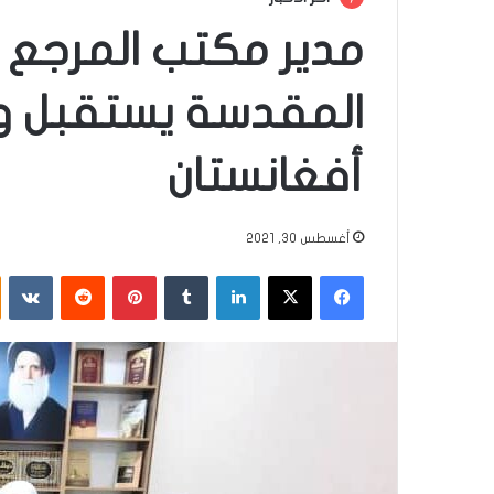
مدير مكتب المرجع
المقدسة يستقبل و
أفغانستان
أغسطس 30, 2021
فيسبوك
‫X
لينكدإن
‏Tumblr
بينتيريست
‏Reddit
‏VKontakte