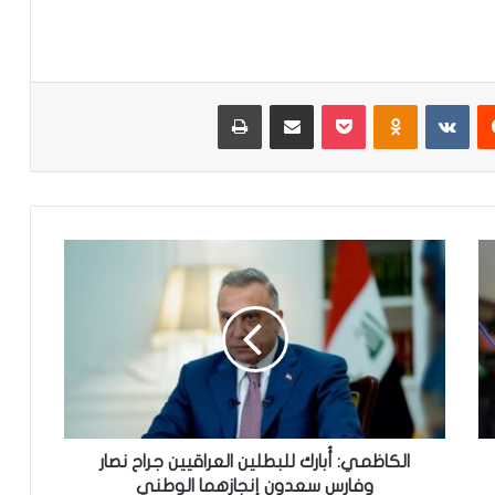
‏Reddit
‏VKontakte
Odnoklassniki
‫Pocket
مشاركة عبر البريد
طباعة
ا
ل
ك
ا
ظ
م
ي
:
أُ
ب
الكاظمي: أُبارك للبطلين العراقيين جراح نصار
ا
وفارس سعدون إنجازهما الوطني