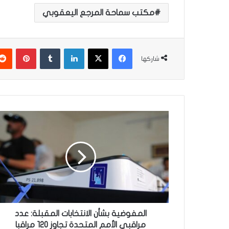
مكتب سماحة المرجع اليعقوبي
فيسبوك
‫X
لينكدإن
‏Tumblr
بينتيريست
شاركها
ا
ل
م
ف
و
ض
ي
ة
ب
ش
المفوضية بشأن الانتخابات المقبلة: عدد
أ
مراقبي الأمم المتحدة تجاوز 120 مراقبا