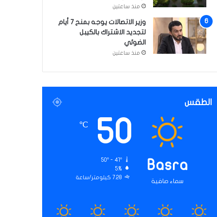
منذ ساعتين
وزير الاتصالات يوجه بمنح 7 أيام
لتجديد الاشتراك بالكيبل
الضوئي
منذ ساعتين
الطقس
50
℃
50º - 41º
Basra
5%
7.28 كيلومتر/ساعة
سماء صافية